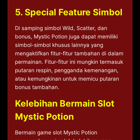
5. Special Feature Simbol
Di samping simbol Wild, Scatter, dan
bonus, Mystic Potion juga dapat memiliki
simbol-simbol khusus lainnya yang
mengaktifkan fitur-fitur tambahan di dalam
permainan. Fitur-fitur ini mungkin termasuk
putaran respin, pengganda kemenangan,
atau kemungkinan untuk memicu putaran
bonus tambahan.
Kelebihan Bermain Slot
Mystic Potion
Bermain game slot Mystic Potion