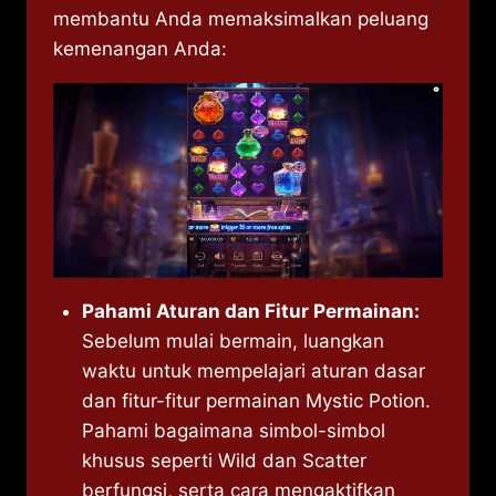
membantu Anda memaksimalkan peluang
kemenangan Anda:
Pahami Aturan dan Fitur Permainan:
Sebelum mulai bermain, luangkan
waktu untuk mempelajari aturan dasar
dan fitur-fitur permainan Mystic Potion.
Pahami bagaimana simbol-simbol
khusus seperti Wild dan Scatter
berfungsi, serta cara mengaktifkan