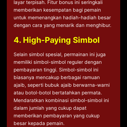
layar terpisah. Fitur bonus ini seringkali
memberikan kesempatan bagi pemain
untuk memenangkan hadiah-hadiah besar
dengan cara yang menarik dan menghibur.
4. High-Paying Simbol
Selain simbol spesial, permainan ini juga
memiliki simbol-simbol reguler dengan
pembayaran tinggi. Simbol-simbol ini
biasanya mencakup berbagai ramuan
ajaib, seperti bubuk ajaib berwarna-warni
atau botol-botol bertatahkan permata.
Mendaratkan kombinasi simbol-simbol ini
dalam jumlah yang cukup dapat
memberikan pembayaran yang cukup
besar kepada pemain.