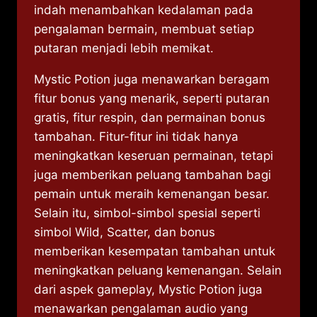
indah menambahkan kedalaman pada
pengalaman bermain, membuat setiap
putaran menjadi lebih memikat.
Mystic Potion juga menawarkan beragam
fitur bonus yang menarik, seperti putaran
gratis, fitur respin, dan permainan bonus
tambahan. Fitur-fitur ini tidak hanya
meningkatkan keseruan permainan, tetapi
juga memberikan peluang tambahan bagi
pemain untuk meraih kemenangan besar.
Selain itu, simbol-simbol spesial seperti
simbol Wild, Scatter, dan bonus
memberikan kesempatan tambahan untuk
meningkatkan peluang kemenangan. Selain
dari aspek gameplay, Mystic Potion juga
menawarkan pengalaman audio yang