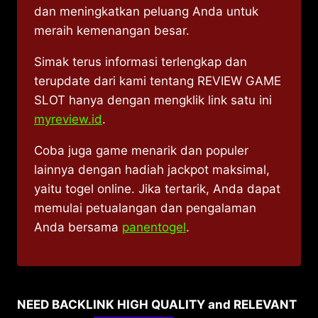
dan meningkatkan peluang Anda untuk
meraih kemenangan besar.
Simak terus informasi terlengkap dan
terupdate dari kami tentang REVIEW GAME
SLOT hanya dengan mengklik link satu ini
myreview.id
.
Coba juga game menarik dan populer
lainnya dengan hadiah jackpot maksimal,
yaitu togel online. Jika tertarik, Anda dapat
memulai petualangan dan pengalaman
Anda bersama
panentogel
.
NEED BACKLINK HIGH QUALITY and RELEVANT