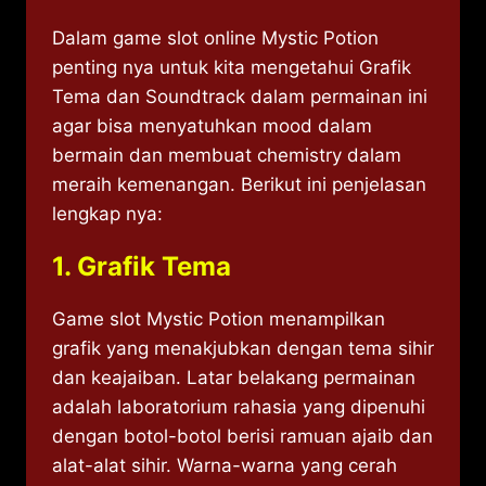
Dalam game slot online Mystic Potion
penting nya untuk kita mengetahui Grafik
Tema dan Soundtrack dalam permainan ini
agar bisa menyatuhkan mood dalam
bermain dan membuat chemistry dalam
meraih kemenangan. Berikut ini penjelasan
lengkap nya:
1. Grafik Tema
Game slot Mystic Potion menampilkan
grafik yang menakjubkan dengan tema sihir
dan keajaiban. Latar belakang permainan
adalah laboratorium rahasia yang dipenuhi
dengan botol-botol berisi ramuan ajaib dan
alat-alat sihir. Warna-warna yang cerah