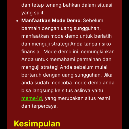
dan tetap tenang bahkan dalam situasi
yang sulit.
Manfaatkan Mode Demo:
Sebelum
bermain dengan uang sungguhan,
manfaatkan mode demo untuk berlatih
dan menguji strategi Anda tanpa risiko
finansial. Mode demo ini memungkinkan
Anda untuk memahami permainan dan
menguji strategi Anda sebelum mulai
bertaruh dengan uang sungguhan. Jika
anda sudah mencoba mode demo anda
bisa langsung ke situs aslinya yaitu
meme4d
, yang merupakan situs resmi
dan terpercaya.
Kesimpulan