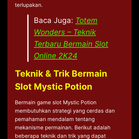
terlupakan.
Baca Juga:
Totem
Wonders – Teknik
Terbaru Bermain Slot
Online 2K24
Teknik & Trik Bermain
Slot Mystic Potion
Bermain game slot Mystic Potion
membutuhkan strategi yang cerdas dan
pemahaman mendalam tentang
mekanisme permainan. Berikut adalah
beberapa teknik dan trik yang dapat