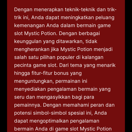
Dengan menerapkan teknik-teknik dan trik-
trik ini, Anda dapat meningkatkan peluang
kemenangan Anda dalam bermain game
slot Mystic Potion. Dengan berbagai
keunggulan yang ditawarkan, tidak
mengherankan jika Mystic Potion menjadi
salah satu pilihan populer di kalangan
pecinta game slot. Dari tema yang menarik
hingga fitur-fitur bonus yang
menguntungkan, permainan ini
menyediakan pengalaman bermain yang
seru dan mengasyikkan bagi para
pemainnya. Dengan memahami peran dan
potensi simbol-simbol spesial ini, Anda
dapat mengoptimalkan pengalaman
bermain Anda di game slot Mystic Potion