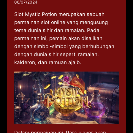
06/07/2024
Slot Mystic Potion merupakan sebuah
permainan slot online yang mengusung
tema dunia sihir dan ramalan. Pada
permainan ini, pemain akan disajikan
dengan simbol-simbol yang berhubungan
dengan dunia sihir seperti ramalan,
kalderon, dan ramuan ajaib.
Dalam permainan ini, Para player akan