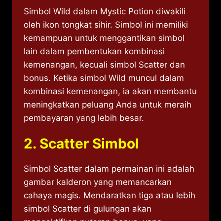
Simbol Wild dalam Mystic Potion diwakili
oleh ikon tongkat sihir. Simbol ini memiliki
kemampuan untuk menggantikan simbol
lain dalam pembentukan kombinasi
kemenangan, kecuali simbol Scatter dan
bonus. Ketika simbol Wild muncul dalam
kombinasi kemenangan, ia akan membantu
meningkatkan peluang Anda untuk meraih
pembayaran yang lebih besar.
2. Scatter Simbol
Simbol Scatter dalam permainan ini adalah
gambar kalderon yang memancarkan
cahaya magis. Mendaratkan tiga atau lebih
simbol Scatter di gulungan akan