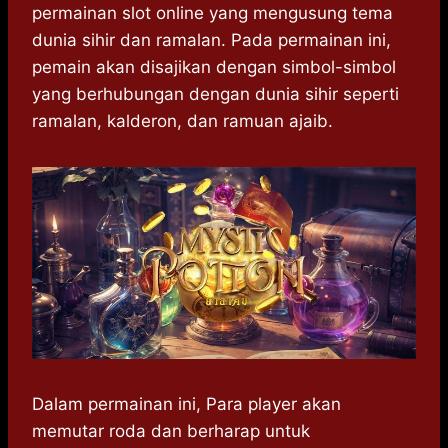
permainan slot online yang mengusung tema
dunia sihir dan ramalan. Pada permainan ini,
pemain akan disajikan dengan simbol-simbol
yang berhubungan dengan dunia sihir seperti
ramalan, kalderon, dan ramuan ajaib.
Dalam permainan ini, Para player akan
memutar roda dan berharap untuk