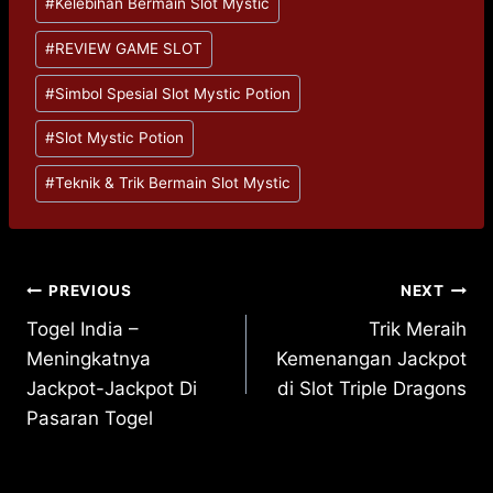
#
Kelebihan Bermain Slot Mystic
#
REVIEW GAME SLOT
#
Simbol Spesial Slot Mystic Potion
#
Slot Mystic Potion
#
Teknik & Trik Bermain Slot Mystic
Post
PREVIOUS
NEXT
Togel India –
Trik Meraih
navigation
Meningkatnya
Kemenangan Jackpot
Jackpot-Jackpot Di
di Slot Triple Dragons
Pasaran Togel