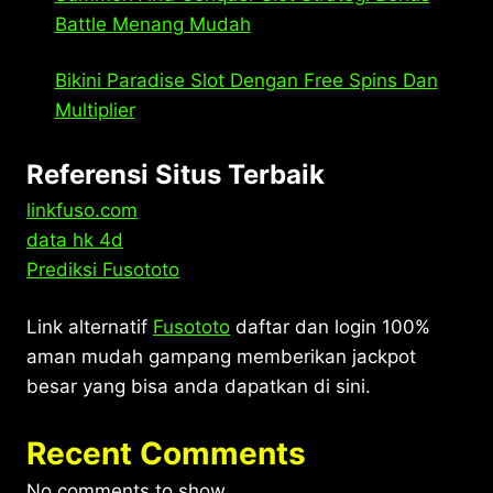
Battle Menang Mudah
Bikini Paradise Slot Dengan Free Spins Dan
Multiplier
Referensi Situs Terbaik
linkfuso.com
data hk 4d
Prediksi Fusototo
Link alternatif
Fusototo
daftar dan login 100%
aman mudah gampang memberikan jackpot
besar yang bisa anda dapatkan di sini.
Recent Comments
No comments to show.