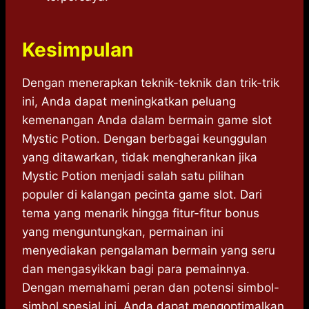
Kesimpulan
Dengan menerapkan teknik-teknik dan trik-trik
ini, Anda dapat meningkatkan peluang
kemenangan Anda dalam bermain game slot
Mystic Potion. Dengan berbagai keunggulan
yang ditawarkan, tidak mengherankan jika
Mystic Potion menjadi salah satu pilihan
populer di kalangan pecinta game slot. Dari
tema yang menarik hingga fitur-fitur bonus
yang menguntungkan, permainan ini
menyediakan pengalaman bermain yang seru
dan mengasyikkan bagi para pemainnya.
Dengan memahami peran dan potensi simbol-
simbol spesial ini, Anda dapat mengoptimalkan