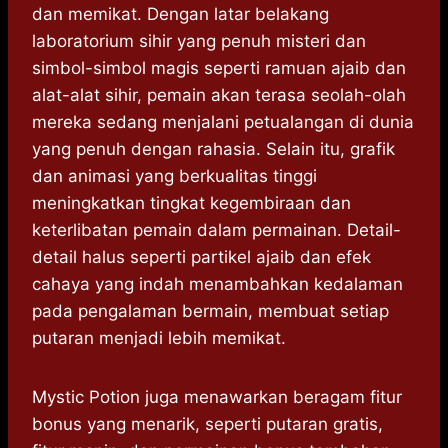
dan memikat. Dengan latar belakang
laboratorium sihir yang penuh misteri dan
simbol-simbol magis seperti ramuan ajaib dan
alat-alat sihir, pemain akan terasa seolah-olah
mereka sedang menjalani petualangan di dunia
yang penuh dengan rahasia. Selain itu, grafik
dan animasi yang berkualitas tinggi
meningkatkan tingkat kegembiraan dan
keterlibatan pemain dalam permainan. Detail-
detail halus seperti partikel ajaib dan efek
cahaya yang indah menambahkan kedalaman
pada pengalaman bermain, membuat setiap
putaran menjadi lebih memikat.
Mystic Potion juga menawarkan beragam fitur
bonus yang menarik, seperti putaran gratis,