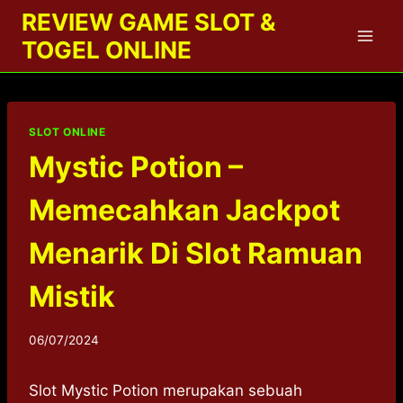
Skip
REVIEW GAME SLOT &
to
TOGEL ONLINE
content
SLOT ONLINE
Mystic Potion –
Memecahkan Jackpot
Menarik Di Slot Ramuan
Mistik
06/07/2024
Slot Mystic Potion merupakan sebuah