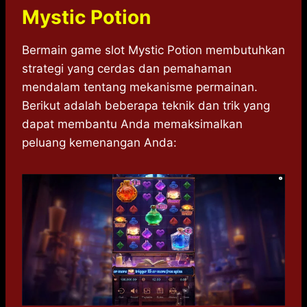
Mystic Potion
Bermain game slot Mystic Potion membutuhkan
strategi yang cerdas dan pemahaman
mendalam tentang mekanisme permainan.
Berikut adalah beberapa teknik dan trik yang
dapat membantu Anda memaksimalkan
peluang kemenangan Anda: