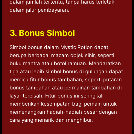
dalam jumlah tertentu, tanpa harus terletak
dalam jalur pembayaran.
3. Bonus Simbol
Simbol bonus dalam Mystic Potion dapat
berupa berbagai macam objek sihir, seperti
buku mantra atau botol ramuan. Mendaratkan
tiga atau lebih simbol bonus di gulungan dapat
memicu fitur bonus tambahan, seperti putaran
bonus tambahan atau permainan tambahan di
layar terpisah. Fitur bonus ini seringkali
memberikan kesempatan bagi pemain untuk
memenangkan hadiah-hadiah besar dengan
cara yang menarik dan menghibur.