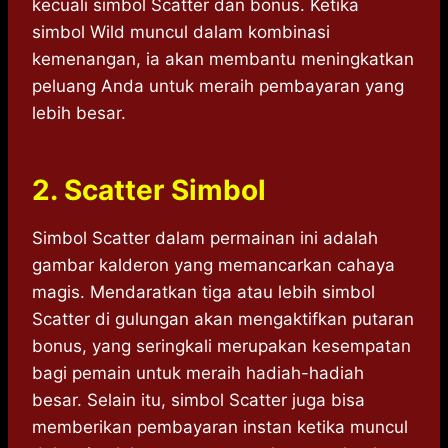
kecuali simbol Scatter dan bonus. Ketika
simbol Wild muncul dalam kombinasi
kemenangan, ia akan membantu meningkatkan
peluang Anda untuk meraih pembayaran yang
lebih besar.
2. Scatter Simbol
Simbol Scatter dalam permainan ini adalah
gambar kalderon yang memancarkan cahaya
magis. Mendaratkan tiga atau lebih simbol
Scatter di gulungan akan mengaktifkan putaran
bonus, yang seringkali merupakan kesempatan
bagi pemain untuk meraih hadiah-hadiah
besar. Selain itu, simbol Scatter juga bisa
memberikan pembayaran instan ketika muncul