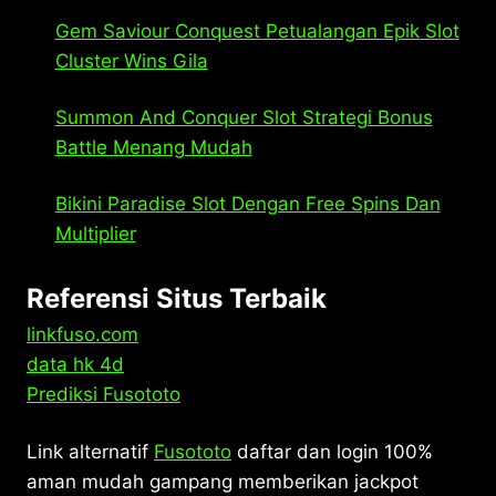
Gem Saviour Conquest Petualangan Epik Slot
Cluster Wins Gila
Summon And Conquer Slot Strategi Bonus
Battle Menang Mudah
Bikini Paradise Slot Dengan Free Spins Dan
Multiplier
Referensi Situs Terbaik
linkfuso.com
data hk 4d
Prediksi Fusototo
Link alternatif
Fusototo
daftar dan login 100%
aman mudah gampang memberikan jackpot