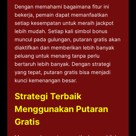
Dengan memahami bagaimana fitur ini
bekerja, pemain dapat memanfaatkan
setiap kesempatan untuk meraih jackpot
lebih mudah. Setiap kali simbol bonus
muncul pada gulungan, putaran gratis akan
diaktifkan dan memberikan lebih banyak
peluang untuk menang tanpa perlu
bertaruh lebih banyak. Dengan strategi
yang tepat, putaran gratis bisa menjadi
kunci kemenangan besar.
Strategi Terbaik
Menggunakan Putaran
Gratis