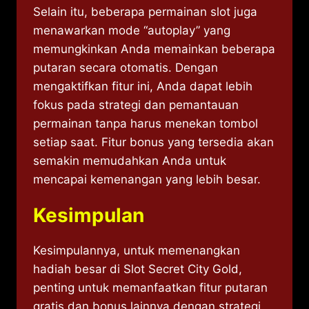
Selain itu, beberapa permainan slot juga
menawarkan mode “autoplay” yang
memungkinkan Anda memainkan beberapa
putaran secara otomatis. Dengan
mengaktifkan fitur ini, Anda dapat lebih
fokus pada strategi dan pemantauan
permainan tanpa harus menekan tombol
setiap saat. Fitur bonus yang tersedia akan
semakin memudahkan Anda untuk
mencapai kemenangan yang lebih besar.
Kesimpulan
Kesimpulannya, untuk memenangkan
hadiah besar di Slot Secret City Gold,
penting untuk memanfaatkan fitur putaran
gratis dan bonus lainnya dengan strategi