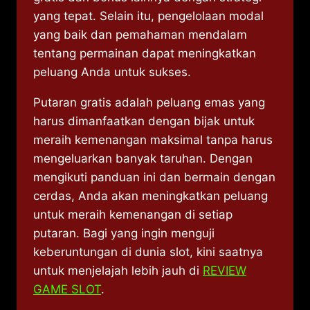
yang tepat. Selain itu, pengelolaan modal
yang baik dan pemahaman mendalam
tentang permainan dapat meningkatkan
peluang Anda untuk sukses.
Putaran gratis adalah peluang emas yang
harus dimanfaatkan dengan bijak untuk
meraih kemenangan maksimal tanpa harus
mengeluarkan banyak taruhan. Dengan
mengikuti panduan ini dan bermain dengan
cerdas, Anda akan meningkatkan peluang
untuk meraih kemenangan di setiap
putaran. Bagi yang ingin menguji
keberuntungan di dunia slot, kini saatnya
untuk menjelajah lebih jauh di
REVIEW
GAME SLOT
.