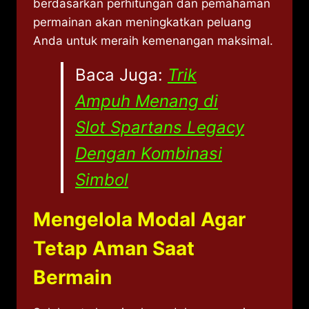
berdasarkan perhitungan dan pemahaman
permainan akan meningkatkan peluang
Anda untuk meraih kemenangan maksimal.
Baca Juga:
Trik
Ampuh Menang di
Slot Spartans Legacy
Dengan Kombinasi
Simbol
Mengelola Modal Agar
Tetap Aman Saat
Bermain