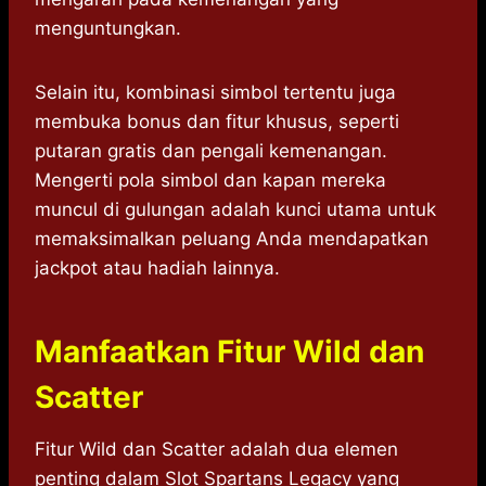
menguntungkan.
Selain itu, kombinasi simbol tertentu juga
membuka bonus dan fitur khusus, seperti
putaran gratis dan pengali kemenangan.
Mengerti pola simbol dan kapan mereka
muncul di gulungan adalah kunci utama untuk
memaksimalkan peluang Anda mendapatkan
jackpot atau hadiah lainnya.
Manfaatkan Fitur Wild dan
Scatter
Fitur Wild dan Scatter adalah dua elemen
penting dalam Slot Spartans Legacy yang