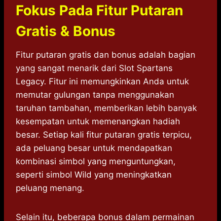
Fokus Pada Fitur Putaran
Gratis & Bonus
Fitur putaran gratis dan bonus adalah bagian
yang sangat menarik dari Slot Spartans
Legacy. Fitur ini memungkinkan Anda untuk
memutar gulungan tanpa menggunakan
taruhan tambahan, memberikan lebih banyak
kesempatan untuk memenangkan hadiah
besar. Setiap kali fitur putaran gratis terpicu,
ada peluang besar untuk mendapatkan
kombinasi simbol yang menguntungkan,
seperti simbol Wild yang meningkatkan
peluang menang.
Selain itu, beberapa bonus dalam permainan