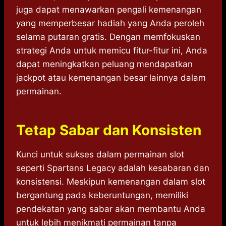
juga dapat menawarkan pengali kemenangan
yang memperbesar hadiah yang Anda peroleh
selama putaran gratis. Dengan memfokuskan
strategi Anda untuk memicu fitur-fitur ini, Anda
dapat meningkatkan peluang mendapatkan
jackpot atau kemenangan besar lainnya dalam
permainan.
Tetap Sabar dan Konsisten
Kunci untuk sukses dalam permainan slot
seperti Spartans Legacy adalah kesabaran dan
konsistensi. Meskipun kemenangan dalam slot
bergantung pada keberuntungan, memiliki
pendekatan yang sabar akan membantu Anda
untuk lebih menikmati permainan tanpa