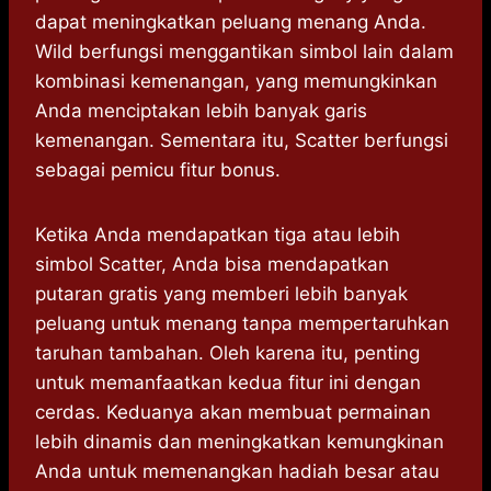
dapat meningkatkan peluang menang Anda.
Wild berfungsi menggantikan simbol lain dalam
kombinasi kemenangan, yang memungkinkan
Anda menciptakan lebih banyak garis
kemenangan. Sementara itu, Scatter berfungsi
sebagai pemicu fitur bonus.
Ketika Anda mendapatkan tiga atau lebih
simbol Scatter, Anda bisa mendapatkan
putaran gratis yang memberi lebih banyak
peluang untuk menang tanpa mempertaruhkan
taruhan tambahan. Oleh karena itu, penting
untuk memanfaatkan kedua fitur ini dengan
cerdas. Keduanya akan membuat permainan
lebih dinamis dan meningkatkan kemungkinan
Anda untuk memenangkan hadiah besar atau