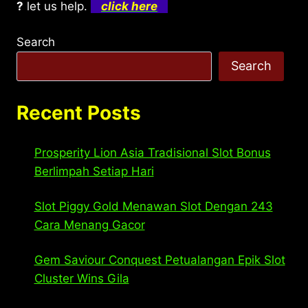
?
let us help.
click here
Search
Search
Recent Posts
Prosperity Lion Asia Tradisional Slot Bonus
Berlimpah Setiap Hari
Slot Piggy Gold Menawan Slot Dengan 243
Cara Menang Gacor
Gem Saviour Conquest Petualangan Epik Slot
Cluster Wins Gila