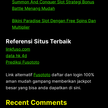
Summon And Conquer Slot Strategi Bonus
Battle Menang Mudah
Bikini Paradise Slot Dengan Free Spins Dan
Multiplier
Referensi Situs Terbaik
linkfuso.com
data hk 4d
Prediksi Fusototo
Link alternatif
Fusototo
daftar dan login 100%
aman mudah gampang memberikan jackpot
besar yang bisa anda dapatkan di sini.
Recent Comments