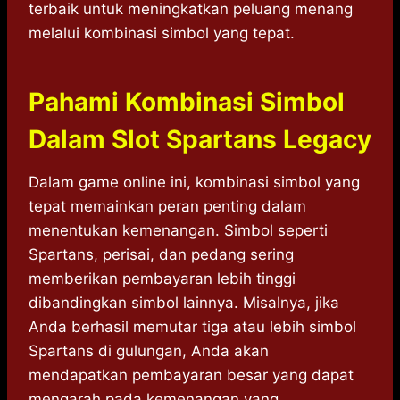
terbaik untuk meningkatkan peluang menang
melalui kombinasi simbol yang tepat.
Pahami Kombinasi Simbol
Dalam Slot Spartans Legacy
Dalam game online ini, kombinasi simbol yang
tepat memainkan peran penting dalam
menentukan kemenangan. Simbol seperti
Spartans, perisai, dan pedang sering
memberikan pembayaran lebih tinggi
dibandingkan simbol lainnya. Misalnya, jika
Anda berhasil memutar tiga atau lebih simbol
Spartans di gulungan, Anda akan
mendapatkan pembayaran besar yang dapat
mengarah pada kemenangan yang