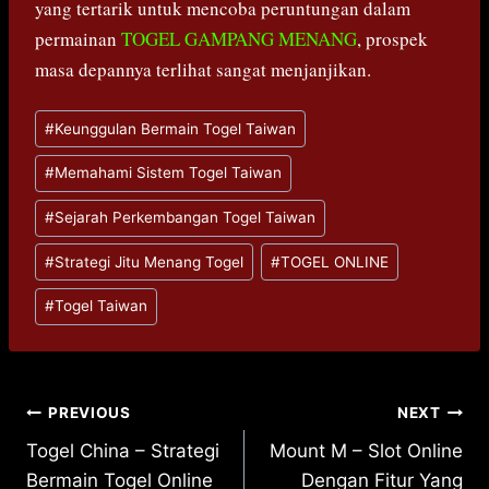
yang tertarik untuk mencoba peruntungan dalam
permainan
TOGEL GAMPANG MENANG
, prospek
masa depannya terlihat sangat menjanjikan.
Post
#
Keunggulan Bermain Togel Taiwan
Tags:
#
Memahami Sistem Togel Taiwan
#
Sejarah Perkembangan Togel Taiwan
#
Strategi Jitu Menang Togel
#
TOGEL ONLINE
#
Togel Taiwan
Post
PREVIOUS
NEXT
Togel China – Strategi
Mount M – Slot Online
navigation
Bermain Togel Online
Dengan Fitur Yang