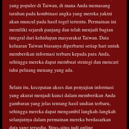
yang populer di Taiwan, di mana Anda memasang
taruhan pada kombinasi angka yang mereka yakini
akan muncul pada hasil togel tertentu. Permainan ini
memiliki sejarah panjang dan telah menjadi bagian
integral dari kehidupan masyarakat Taiwan. Data
keluaran Taiwan biasanya diperbarui setiap hari untuk
memberikan informasi terbaru kepada para Anda,
sehingga mereka dapat membuat strategi dan mencari
tahu peluang menang yang ada.
Selain itu, kecepatan akses dan penyajian informasi
yang akurat menjadi kunci dalam memberikan Anda
gambaran yang jelas tentang hasil undian terbaru,
sehingga mereka dapat mengambil langkah-langkah
selanjutnya dalam permainan mereka berdasarkan
data yang tersedia. Situs-situs judi online