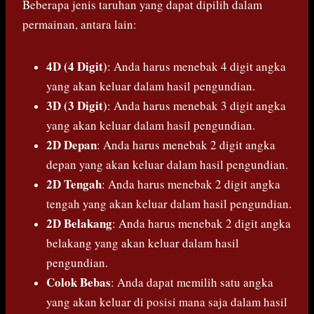
Beberapa jenis taruhan yang dapat dipilih dalam
permainan, antara lain:
4D (4 Digit)
: Anda harus menebak 4 digit angka
yang akan keluar dalam hasil pengundian.
3D (3 Digit)
: Anda harus menebak 3 digit angka
yang akan keluar dalam hasil pengundian.
2D Depan
: Anda harus menebak 2 digit angka
depan yang akan keluar dalam hasil pengundian.
2D Tengah
: Anda harus menebak 2 digit angka
tengah yang akan keluar dalam hasil pengundian.
2D Belakang
: Anda harus menebak 2 digit angka
belakang yang akan keluar dalam hasil
pengundian.
Colok Bebas
: Anda dapat memilih satu angka
yang akan keluar di posisi mana saja dalam hasil