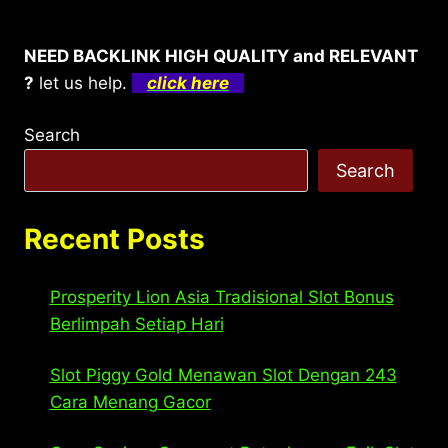
NEED BACKLINK HIGH QUALITY and RELEVANT
?
let us help.
click here
Search
Search
Recent Posts
Prosperity Lion Asia Tradisional Slot Bonus
Berlimpah Setiap Hari
Slot Piggy Gold Menawan Slot Dengan 243
Cara Menang Gacor