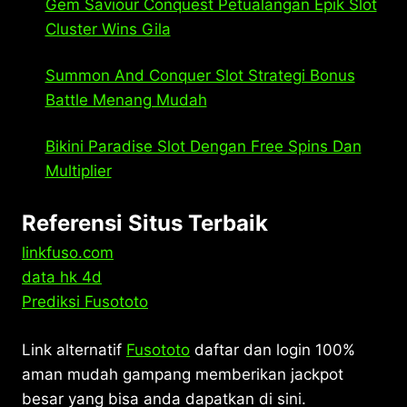
Gem Saviour Conquest Petualangan Epik Slot
Cluster Wins Gila
Summon And Conquer Slot Strategi Bonus
Battle Menang Mudah
Bikini Paradise Slot Dengan Free Spins Dan
Multiplier
Referensi Situs Terbaik
linkfuso.com
data hk 4d
Prediksi Fusototo
Link alternatif
Fusototo
daftar dan login 100%
aman mudah gampang memberikan jackpot
besar yang bisa anda dapatkan di sini.