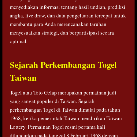
menyediakan informasi tentang hasil undian, prediksi
angka, live draw, dan data pengeluaran tercepat untuk
membantu para Anda merencanakan taruhan,
menyesuaikan strategi, dan berpartisipasi secara
optimal.
Sejarah Perkembangan Togel
Taiwan
Togel atau Toto Gelap merupakan permainan judi
yang sangat populer di Taiwan. Sejarah
perkembangan Togel di Taiwan dimulai pada tahun
1968, ketika pemerintah Taiwan mendirikan Taiwan
Lottery. Permainan Togel resmi pertama kali
diluncurkan pada tanggal 8 Februari 1968 dengan