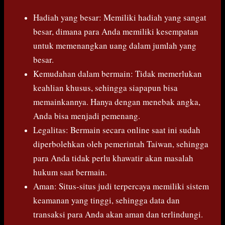
Hadiah yang besar: Memiliki hadiah yang sangat
besar, dimana para Anda memiliki kesempatan
untuk memenangkan uang dalam jumlah yang
besar.
Kemudahan dalam bermain: Tidak memerlukan
keahlian khusus, sehingga siapapun bisa
memainkannya. Hanya dengan menebak angka,
Anda bisa menjadi pemenang.
Legalitas: Bermain secara online saat ini sudah
diperbolehkan oleh pemerintah Taiwan, sehingga
para Anda tidak perlu khawatir akan masalah
hukum saat bermain.
Aman: Situs-situs judi terpercaya memiliki sistem
keamanan yang tinggi, sehingga data dan
transaksi para Anda akan aman dan terlindungi.