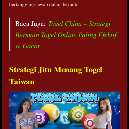
bertanggung jawab dalam berjudi.
Togel China – Strategi
Baca Juga:
Bermain Togel Online Paling Efektif
& Gacor
Strategi Jitu Menang Togel
Taiwan