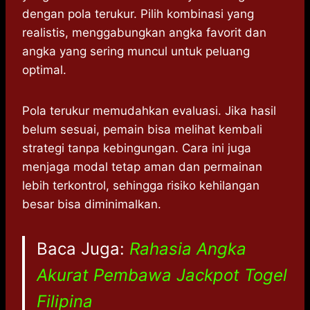
dengan pola terukur. Pilih kombinasi yang
realistis, menggabungkan angka favorit dan
angka yang sering muncul untuk peluang
optimal.
Pola terukur memudahkan evaluasi. Jika hasil
belum sesuai, pemain bisa melihat kembali
strategi tanpa kebingungan. Cara ini juga
menjaga modal tetap aman dan permainan
lebih terkontrol, sehingga risiko kehilangan
besar bisa diminimalkan.
Baca Juga:
Rahasia Angka
Akurat Pembawa Jackpot Togel
Filipina