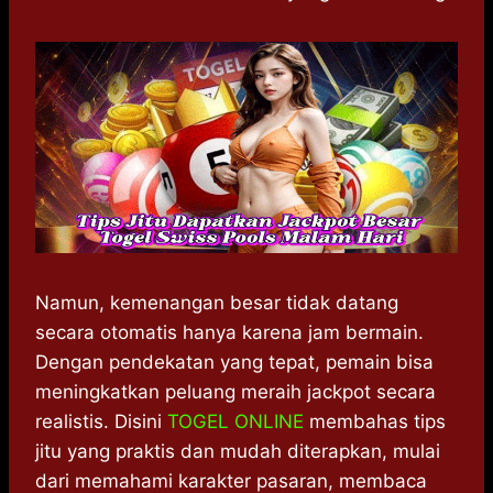
Namun, kemenangan besar tidak datang
secara otomatis hanya karena jam bermain.
Dengan pendekatan yang tepat, pemain bisa
meningkatkan peluang meraih jackpot secara
realistis. Disini
TOGEL ONLINE
membahas tips
jitu yang praktis dan mudah diterapkan, mulai
dari memahami karakter pasaran, membaca