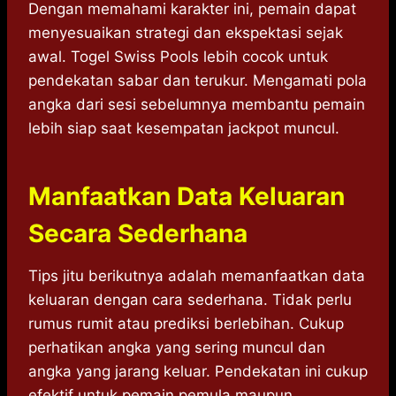
Dengan memahami karakter ini, pemain dapat
menyesuaikan strategi dan ekspektasi sejak
awal. Togel Swiss Pools lebih cocok untuk
pendekatan sabar dan terukur. Mengamati pola
angka dari sesi sebelumnya membantu pemain
lebih siap saat kesempatan jackpot muncul.
Manfaatkan Data Keluaran
Secara Sederhana
Tips jitu berikutnya adalah memanfaatkan data
keluaran dengan cara sederhana. Tidak perlu
rumus rumit atau prediksi berlebihan. Cukup
perhatikan angka yang sering muncul dan
angka yang jarang keluar. Pendekatan ini cukup
efektif untuk pemain pemula maupun