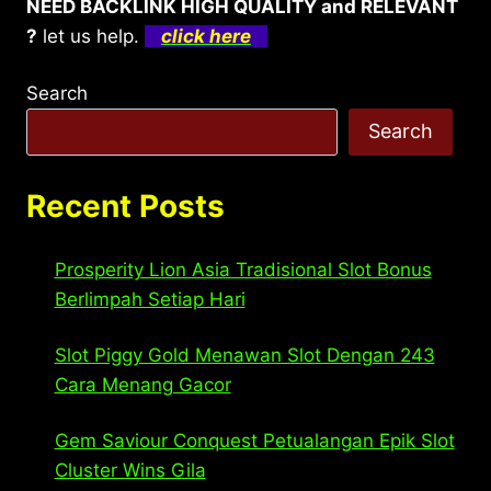
NEED BACKLINK HIGH QUALITY and RELEVANT
?
let us help.
click here
Search
Search
Recent Posts
Prosperity Lion Asia Tradisional Slot Bonus
Berlimpah Setiap Hari
Slot Piggy Gold Menawan Slot Dengan 243
Cara Menang Gacor
Gem Saviour Conquest Petualangan Epik Slot
Cluster Wins Gila