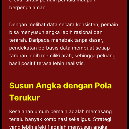
berpengalaman.
Dengan melihat data secara konsisten, pemain
bisa menyusun angka lebih rasional dan
terarah. Daripada menebak tanpa dasar,
pendekatan berbasis data membuat setiap
taruhan lebih memiliki arah, sehingga peluang
hasil positif terasa lebih realistis.
Susun Angka dengan Pola
Terukur
Kesalahan umum pemain adalah memasang
terlalu banyak kombinasi sekaligus. Strategi
yang lebih efektif adalah menyusun angka