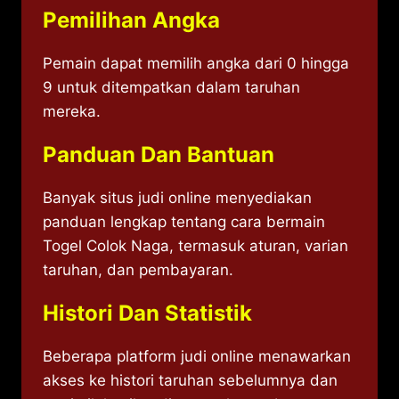
Pemilihan Angka
Pemain dapat memilih angka dari 0 hingga
9 untuk ditempatkan dalam taruhan
mereka.
Panduan Dan Bantuan
Banyak situs judi online menyediakan
panduan lengkap tentang cara bermain
Togel Colok Naga, termasuk aturan, varian
taruhan, dan pembayaran.
Histori Dan Statistik
Beberapa platform judi online menawarkan
akses ke histori taruhan sebelumnya dan