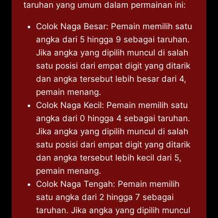
taruhan yang umum dalam permainan ini:
Colok Naga Besar: Pemain memilih satu
angka dari 5 hingga 9 sebagai taruhan.
Jika angka yang dipilih muncul di salah
satu posisi dari empat digit yang ditarik
dan angka tersebut lebih besar dari 4,
pemain menang.
Colok Naga Kecil: Pemain memilih satu
angka dari 0 hingga 4 sebagai taruhan.
Jika angka yang dipilih muncul di salah
satu posisi dari empat digit yang ditarik
dan angka tersebut lebih kecil dari 5,
pemain menang.
Colok Naga Tengah: Pemain memilih
satu angka dari 2 hingga 7 sebagai
taruhan. Jika angka yang dipilih muncul