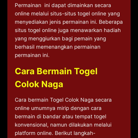
Permainan ini dapat dimainkan secara
online melalui situs-situs togel online yang
menyediakan jenis permainan ini. Beberapa
situs togel online juga menawarkan hadiah
yang menggiurkan bagi pemain yang
berhasil memenangkan permainan
permainan ini.
Cara Bermain Togel
Colok Naga
Cara bermain Togel Colok Naga secara
online umumnya mirip dengan cara
bermain di bandar atau tempat togel
konvensional, namun dilakukan melalui
platform online. Berikut langkah-