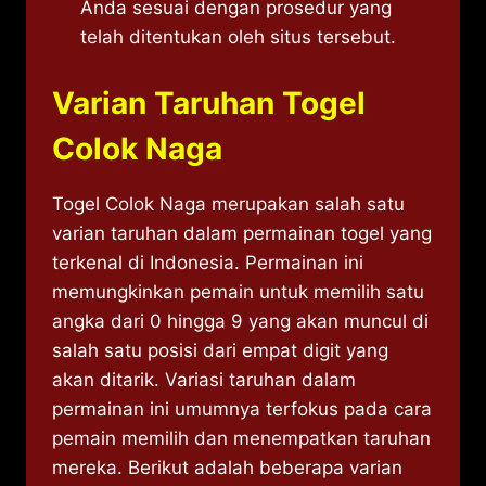
Anda sesuai dengan prosedur yang
telah ditentukan oleh situs tersebut.
Varian Taruhan Togel
Colok Naga
Togel Colok Naga merupakan salah satu
varian taruhan dalam permainan togel yang
terkenal di Indonesia. Permainan ini
memungkinkan pemain untuk memilih satu
angka dari 0 hingga 9 yang akan muncul di
salah satu posisi dari empat digit yang
akan ditarik. Variasi taruhan dalam
permainan ini umumnya terfokus pada cara
pemain memilih dan menempatkan taruhan
mereka. Berikut adalah beberapa varian