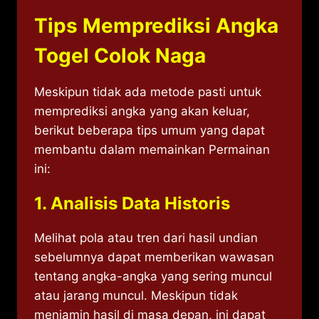
Tips Memprediksi Angka
Togel Colok Naga
Meskipun tidak ada metode pasti untuk
memprediksi angka yang akan keluar,
berikut beberapa tips umum yang dapat
membantu dalam memainkan Permainan
ini:
1. Analisis Data Historis
Melihat pola atau tren dari hasil undian
sebelumnya dapat memberikan wawasan
tentang angka-angka yang sering muncul
atau jarang muncul. Meskipun tidak
menjamin hasil di masa depan, ini dapat