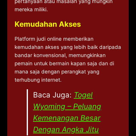
pertanyaan atau masalah yang mungkin
mereka miliki.
Kemudahan Akses
Platform judi online memberikan
kemudahan akses yang lebih baik daripada
bandar konvensional, memungkinkan
pemain untuk bermain kapan saja dan di
mana saja dengan perangkat yang
terhubung internet.
Baca Juga:
Togel
Wyoming – Peluang
Kemenangan Besar
Dengan Angka Jitu