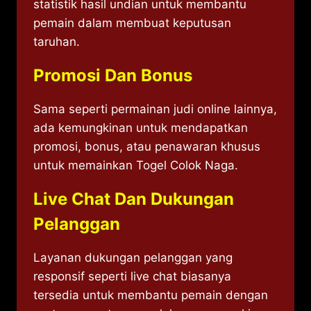
statistik hasil undian untuk membantu
pemain dalam membuat keputusan
taruhan.
Promosi Dan Bonus
Sama seperti permainan judi online lainnya,
ada kemungkinan untuk mendapatkan
promosi, bonus, atau penawaran khusus
untuk memainkan Togel Colok Naga.
Live Chat Dan Dukungan
Pelanggan
Layanan dukungan pelanggan yang
responsif seperti live chat biasanya
tersedia untuk membantu pemain dengan