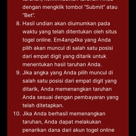
dengan mengklik tombol “Submit” atau
“Bet”.
Hasil undian akan diumumkan pada
waktu yang telah ditentukan oleh situs
togel online. Em4ang4ka yang Anda
pilih akan muncul di salah satu posisi
dari empat digit yang ditarik untuk
menentukan hasil taruhan Anda.
Jika angka yang Anda pilih muncul di
salah satu posisi dari empat digit yang
ditarik, Anda memenangkan taruhan
Anda sesuai dengan pembayaran yang
telah ditetapkan.
Jika Anda berhasil memenangkan
taruhan, Anda dapat melakukan
penarikan dana dari akun togel online