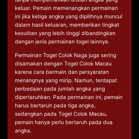
keluar. Pemain memenangkan permainan
ini jika ketiga angka yang dipilihnya muncul
dalam hasil keluaran, memberikan tingkat
kesulitan yang lebih tinggi dibandingkan
dengan jenis permainan togel lainnya.
Permainan Togel Colok Naga juga sering
disamakan dengan Togel Colok Macau
karena cara bermain dan persyaratan
menangnya yang mirip. Namun, terdapat
perbedaan pada jumlah angka yang
dipertaruhkan. Pada permainan ini, pemain
harus bertaruh pada tiga angka,
sedangkan pada Togel Colok Macau,
pemain hanya perlu bertaruh pada dua
angka.