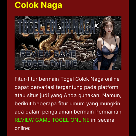
Colok Naga
Fitur-fitur bermain Togel Colok Naga online
dapat bervariasi tergantung pada platform
atau situs judi yang Anda gunakan. Namun,
berikut beberapa fitur umum yang mungkin
ada dalam pengalaman bermain Permainan
REVIEW GAME TOGEL ONLINE
ini secara
online: