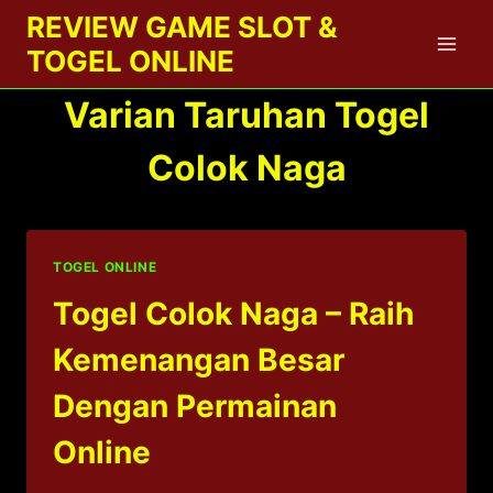
Skip
REVIEW GAME SLOT &
to
TOGEL ONLINE
content
Varian Taruhan Togel
Colok Naga
TOGEL ONLINE
Togel Colok Naga – Raih
Kemenangan Besar
Dengan Permainan
Online