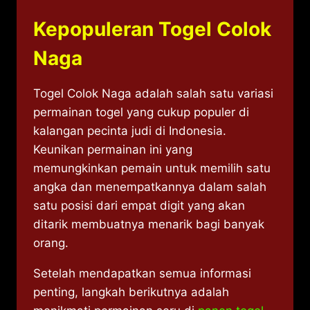
Kepopuleran Togel Colok
Naga
Togel Colok Naga adalah salah satu variasi
permainan togel yang cukup populer di
kalangan pecinta judi di Indonesia.
Keunikan permainan ini yang
memungkinkan pemain untuk memilih satu
angka dan menempatkannya dalam salah
satu posisi dari empat digit yang akan
ditarik membuatnya menarik bagi banyak
orang.
Setelah mendapatkan semua informasi
penting, langkah berikutnya adalah