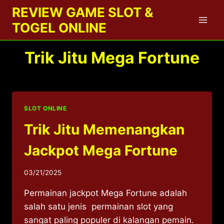
Skip
REVIEW GAME SLOT &
to
TOGEL ONLINE
content
Trik Jitu Mega Fortune
SLOT ONLINE
Trik Jitu Memenangkan
Jackpot Mega Fortune
03/21/2025
Permainan jackpot Mega Fortune adalah
salah satu jenis permainan slot yang
sangat paling populer di kalangan pemain.