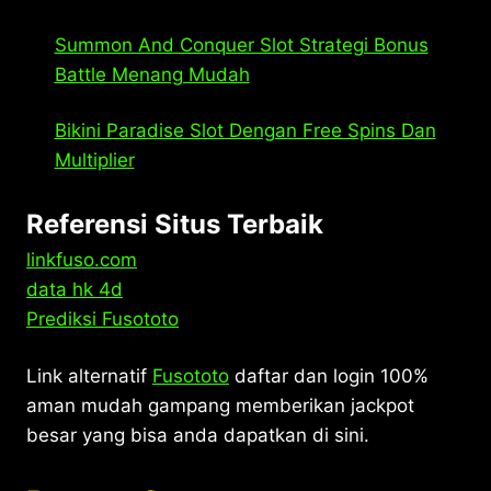
Summon And Conquer Slot Strategi Bonus
Battle Menang Mudah
Bikini Paradise Slot Dengan Free Spins Dan
Multiplier
Referensi Situs Terbaik
linkfuso.com
data hk 4d
Prediksi Fusototo
Link alternatif
Fusototo
daftar dan login 100%
aman mudah gampang memberikan jackpot
besar yang bisa anda dapatkan di sini.