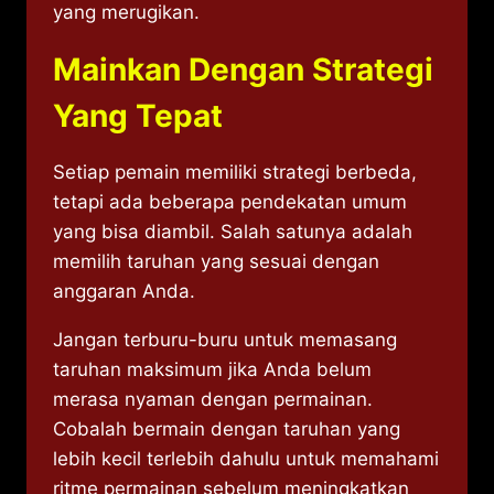
yang merugikan.
Mainkan Dengan Strategi
Yang Tepat
Setiap pemain memiliki strategi berbeda,
tetapi ada beberapa pendekatan umum
yang bisa diambil. Salah satunya adalah
memilih taruhan yang sesuai dengan
anggaran Anda.
Jangan terburu-buru untuk memasang
taruhan maksimum jika Anda belum
merasa nyaman dengan permainan.
Cobalah bermain dengan taruhan yang
lebih kecil terlebih dahulu untuk memahami
ritme permainan sebelum meningkatkan