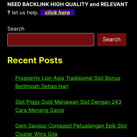
NEED BACKLINK HIGH QUALITY and RELEVANT
?
let us help.
click here
Search
Search
Recent Posts
Prosperity Lion Asia Tradisional Slot Bonus
Berlimpah Setiap Hari
Slot Piggy Gold Menawan Slot Dengan 243
Cara Menang Gacor
Gem Saviour Conquest Petualangan Epik Slot
Cluster Wins Gila