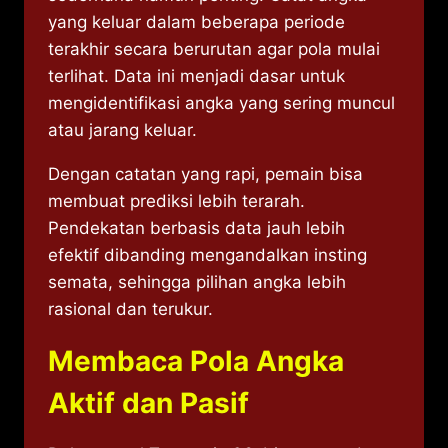
yang keluar dalam beberapa periode
terakhir secara berurutan agar pola mulai
terlihat. Data ini menjadi dasar untuk
mengidentifikasi angka yang sering muncul
atau jarang keluar.
Dengan catatan yang rapi, pemain bisa
membuat prediksi lebih terarah.
Pendekatan berbasis data jauh lebih
efektif dibanding mengandalkan insting
semata, sehingga pilihan angka lebih
rasional dan terukur.
Membaca Pola Angka
Aktif dan Pasif