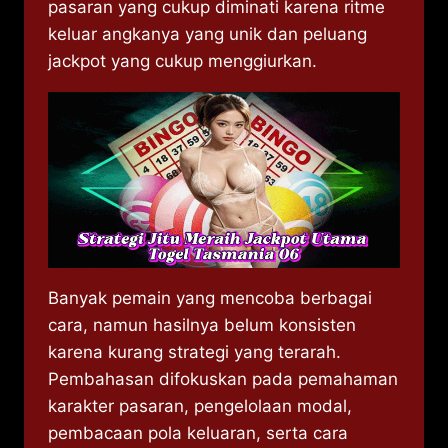
pasaran yang cukup diminati karena ritme
keluar angkanya yang unik dan peluang
jackpot yang cukup menggiurkan.
Banyak pemain yang mencoba berbagai
cara, namun hasilnya belum konsisten
karena kurang strategi yang terarah.
Pembahasan difokuskan pada pemahaman
karakter pasaran, pengelolaan modal,
pembacaan pola keluaran, serta cara