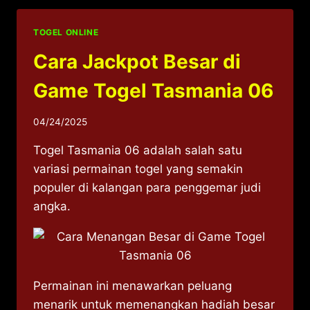
TOGEL ONLINE
Cara Jackpot Besar di
Game Togel Tasmania 06
04/24/2025
Togel Tasmania 06 adalah salah satu
variasi permainan togel yang semakin
populer di kalangan para penggemar judi
angka.
Permainan ini menawarkan peluang
menarik untuk memenangkan hadiah besar