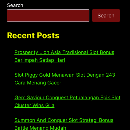
Search
Search
Recent Posts
Prosperity Lion Asia Tradisional Slot Bonus
Berlimpah Setiap Hari
Slot Piggy Gold Menawan Slot Dengan 243
Cara Menang Gacor
Gem Saviour Conquest Petualangan Epik Slot
Cluster Wins Gila
Summon And Conquer Slot Strategi Bonus
Battle Menang Mudah