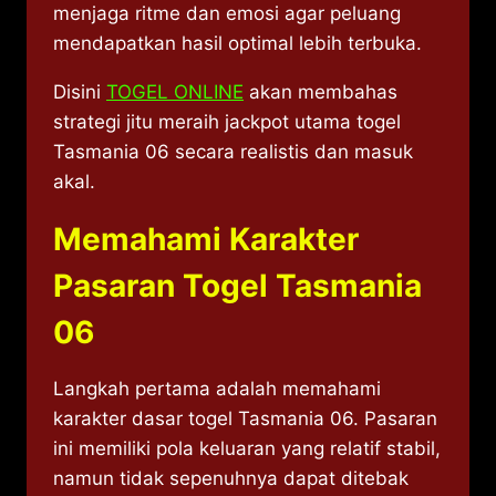
menjaga ritme dan emosi agar peluang
mendapatkan hasil optimal lebih terbuka.
Disini
TOGEL ONLINE
akan membahas
strategi jitu meraih jackpot utama togel
Tasmania 06 secara realistis dan masuk
akal.
Memahami Karakter
Pasaran Togel Tasmania
06
Langkah pertama adalah memahami
karakter dasar togel Tasmania 06. Pasaran
ini memiliki pola keluaran yang relatif stabil,
namun tidak sepenuhnya dapat ditebak