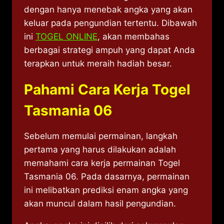
dengan hanya menebak angka yang akan
keluar pada pengundian tertentu. Dibawah
ini
TOGEL ONLINE
, akan membahas
berbagai strategi ampuh yang dapat Anda
terapkan untuk meraih hadiah besar.
Pahami Cara Kerja Togel
Tasmania 06
Sebelum memulai permainan, langkah
pertama yang harus dilakukan adalah
memahami cara kerja permainan Togel
Tasmania 06. Pada dasarnya, permainan
ini melibatkan prediksi enam angka yang
akan muncul dalam hasil pengundian.