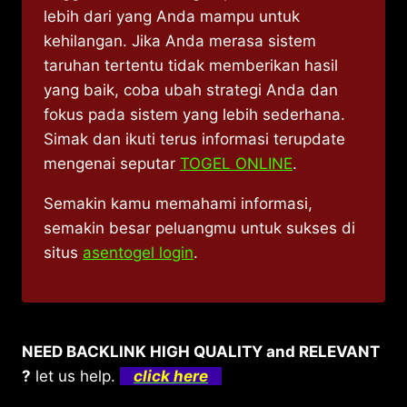
lebih dari yang Anda mampu untuk
kehilangan. Jika Anda merasa sistem
taruhan tertentu tidak memberikan hasil
yang baik, coba ubah strategi Anda dan
fokus pada sistem yang lebih sederhana.
Simak dan ikuti terus informasi terupdate
mengenai seputar
TOGEL ONLINE
.
Semakin kamu memahami informasi,
semakin besar peluangmu untuk sukses di
situs
asentogel login
.
NEED BACKLINK HIGH QUALITY and RELEVANT
?
let us help.
click here