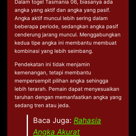
Dalam togel Tasmania 06, biasanya ada
angka yang aktif dan angka yang pasif.
Angka aktif muncul lebih sering dalam
beberapa periode, sedangkan angka pasif
cenderung jarang muncul. Menggabungkan
kedua tipe angka ini membantu membuat
kombinasi yang lebih seimbang.
Pendekatan ini tidak menjamin
kemenangan, tetapi membantu
mempersempit pilihan angka sehingga
lebih terarah. Pemain dapat menyesuaikan
taruhan dengan memanfaatkan angka yang
sedang tren atau jeda.
Baca Juga:
Rahasia
Angka Akurat