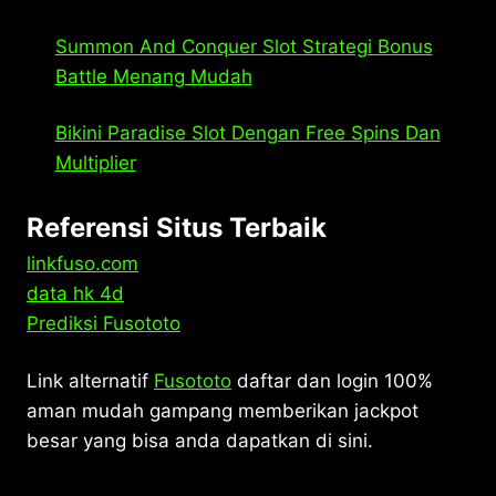
Summon And Conquer Slot Strategi Bonus
Battle Menang Mudah
Bikini Paradise Slot Dengan Free Spins Dan
Multiplier
Referensi Situs Terbaik
linkfuso.com
data hk 4d
Prediksi Fusototo
Link alternatif
Fusototo
daftar dan login 100%
aman mudah gampang memberikan jackpot
besar yang bisa anda dapatkan di sini.