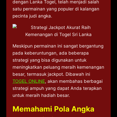
dengan Lanka Togel, telah menjadi salah
satu permainan yang populer di kalangan
pecinta judi angka.
Meskipun permainan ini sangat bergantung
pada keberuntungan, ada beberapa
strategi yang bisa digunakan untuk
meningkatkan peluang meraih kemenangan
besar, termasuk jackpot. Dibawah ini
TOGEL ONLINE
, akan membahas berbagai
strategi ampuh yang dapat Anda terapkan
untuk meraih hadiah besar.
Memahami Pola Angka