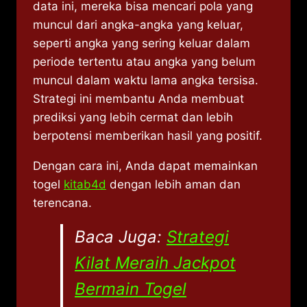
data ini, mereka bisa mencari pola yang
muncul dari angka-angka yang keluar,
seperti angka yang sering keluar dalam
periode tertentu atau angka yang belum
muncul dalam waktu lama angka tersisa.
Strategi ini membantu Anda membuat
prediksi yang lebih cermat dan lebih
berpotensi memberikan hasil yang positif.
Dengan cara ini, Anda dapat memainkan
togel
kitab4d
dengan lebih aman dan
terencana.
Baca Juga:
Strategi
Kilat Meraih Jackpot
Bermain Togel