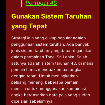
Portugal 4D
Gunakan Sistem Taruhan
yang Tepat
Strategi lain yang cukup populer adalah
penggunaan sistem taruhan. Ada banyak
jenis sistem taruhan yang dapat digunakan
dalam permainan Togel Sri Lanka. Salah
satunya adalah sistem taruhan 4D, di mana
pemain harus menebak empat angka
dengan tepat. Untuk meningkatkan
peluang menang, beberapa pemain
memilih untuk menggunakan kombinasi
angka berdasarkan data pola yang sudah
dipelajari sebelumnya.