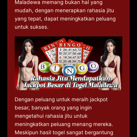
Maladewa memang bukan hal yang
mudah, dengan menerapkan rahasia jitu
yang tepat, dapat meningkatkan peluang
untuk sukses.
Dengan peluang untuk meraih jackpot
besar, banyak orang yang ingin
mengetahui rahasia jitu untuk
meningkatkan peluang menang mereka.
Meskipun hasil togel sangat bergantung