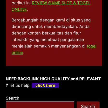
berikut ini
REVIEW GAME SLOT & TOGEL
ONLINE
.
Bergabunglah dengan kami di situs yang
dirancang untuk memberdayakan. Anda
dengan konten berkualitas dan fitur
interaktif yang membuat pengalaman
menjelajah semakin menyenangkan di
togel
online
.
NEED BACKLINK HIGH QUALITY and RELEVANT
?
let us help.
click here
Search
Search