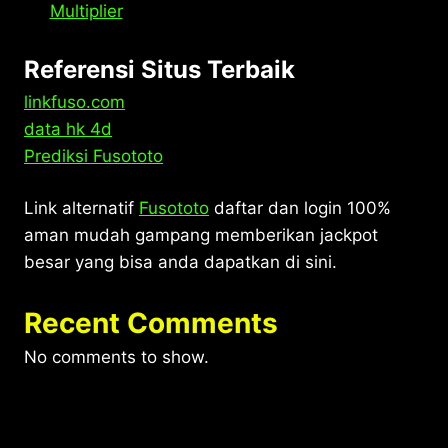
Multiplier
Referensi Situs Terbaik
linkfuso.com
data hk 4d
Prediksi Fusototo
Link alternatif
Fusototo
daftar dan login 100%
aman mudah gampang memberikan jackpot
besar yang bisa anda dapatkan di sini.
Recent Comments
No comments to show.