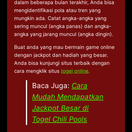
dalam beberapa bulan terakhir, Anda bisa
mengidentifikasi pola atau tren yang
mungkin ada. Catat angka-angka yang
sering muncul (angka panas) dan angka-
angka yang jarang muncul (angka dingin).
Buat anda yang mau bermain game online
dengan jackpot dan hadiah yang besar.
Anda bisa kunjungi situs terbaik dengan
cara mengklik situs
togel online
.
Baca Juga:
Cara
Mudah Mendapatkan
Jackpot Besar di
Togel Chili Pools