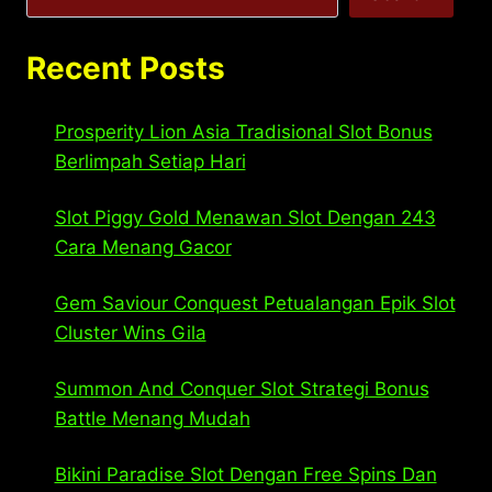
Recent Posts
Prosperity Lion Asia Tradisional Slot Bonus
Berlimpah Setiap Hari
Slot Piggy Gold Menawan Slot Dengan 243
Cara Menang Gacor
Gem Saviour Conquest Petualangan Epik Slot
Cluster Wins Gila
Summon And Conquer Slot Strategi Bonus
Battle Menang Mudah
Bikini Paradise Slot Dengan Free Spins Dan