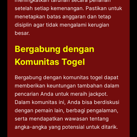
meningkatkan taruhan secara perlahan
setelah setiap kemenangan. Pastikan untuk
menetapkan batas anggaran dan tetap
disiplin agar tidak mengalami kerugian
besar.
Bergabung dengan
Komunitas Togel
Bergabung dengan komunitas togel dapat
memberikan keuntungan tambahan dalam
pencarian Anda untuk meraih jackpot.
Dalam komunitas ini, Anda bisa berdiskusi
dengan pemain lain, berbagi pengalaman,
serta mendapatkan wawasan tentang
angka-angka yang potensial untuk ditarik.