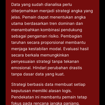
Data yang sudah dianalisa perlu
diterjemahkan menjadi strategi angka yang
jelas. Pemain dapat menentukan angka
utama berdasarkan tren dominan dan
menambahkan kombinasi pendukung
sebagai pengaman risiko. Pembagian
taruhan secara proporsional membantu
menjaga kestabilan modal. Evaluasi hasil
secara berkala memungkinkan
penyesuaian strategi tanpa tekanan
emosional. Hindari perubahan drastis
tanpa dasar data yang kuat.
Strategi berbasis data membuat setiap
keputusan memiliki alasan logis.
Pendekatan ini membantu pemain tetap
fokus pada rencana jangka panjang.