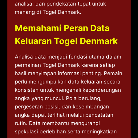
analisa, dan pendekatan tepat untuk
menang di Togel Denmark.
Memahami Peran Data
Keluaran Togel Denmark
Analisa data menjadi fondasi utama dalam
permainan Togel Denmark karena setiap
hasil menyimpan informasi penting. Pemain
perlu mengumpulkan data keluaran secara
konsisten untuk mengenali kecenderungan
angka yang muncul. Pola berulang,
pergeseran posisi, dan keseimbangan
angka dapat terlihat melalui pencatatan
rutin. Data membantu mengurangi
spekulasi berlebihan serta meningkatkan