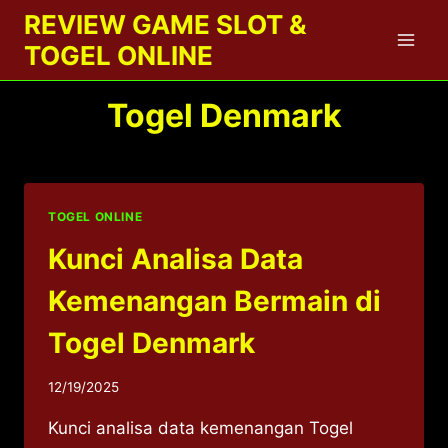
Skip
REVIEW GAME SLOT &
to
TOGEL ONLINE
content
Togel Denmark
TOGEL ONLINE
Kunci Analisa Data
Kemenangan Bermain di
Togel Denmark
12/19/2025
Kunci analisa data kemenangan Togel