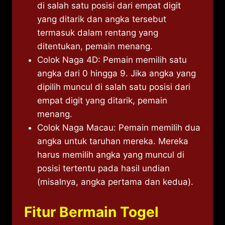
di salah satu posisi dari empat digit
yang ditarik dan angka tersebut
termasuk dalam rentang yang
ditentukan, pemain menang.
Colok Naga 4D: Pemain memilih satu
angka dari 0 hingga 9. Jika angka yang
dipilih muncul di salah satu posisi dari
empat digit yang ditarik, pemain
menang.
Colok Naga Macau: Pemain memilih dua
angka untuk taruhan mereka. Mereka
harus memilih angka yang muncul di
posisi tertentu pada hasil undian
(misalnya, angka pertama dan kedua).
Fitur Bermain Togel