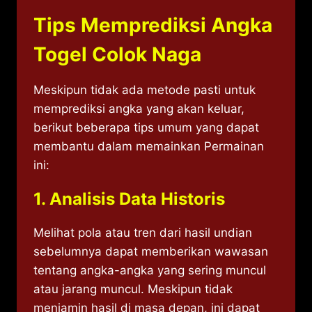
Tips Memprediksi Angka
Togel Colok Naga
Meskipun tidak ada metode pasti untuk
memprediksi angka yang akan keluar,
berikut beberapa tips umum yang dapat
membantu dalam memainkan Permainan
ini:
1. Analisis Data Historis
Melihat pola atau tren dari hasil undian
sebelumnya dapat memberikan wawasan
tentang angka-angka yang sering muncul
atau jarang muncul. Meskipun tidak
menjamin hasil di masa depan, ini dapat