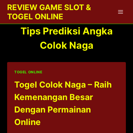
Skip
REVIEW GAME SLOT &
to
TOGEL ONLINE
content
Tips Prediksi Angka
Colok Naga
TOGEL ONLINE
Togel Colok Naga – Raih
Kemenangan Besar
Dengan Permainan
Online