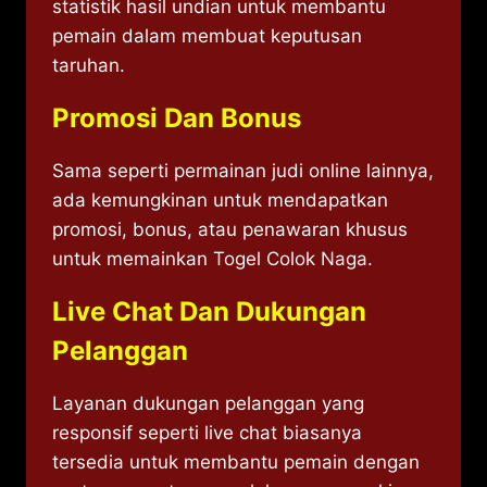
statistik hasil undian untuk membantu
pemain dalam membuat keputusan
taruhan.
Promosi Dan Bonus
Sama seperti permainan judi online lainnya,
ada kemungkinan untuk mendapatkan
promosi, bonus, atau penawaran khusus
untuk memainkan Togel Colok Naga.
Live Chat Dan Dukungan
Pelanggan
Layanan dukungan pelanggan yang
responsif seperti live chat biasanya
tersedia untuk membantu pemain dengan