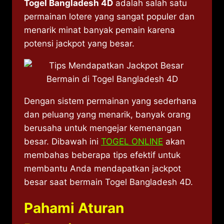
Togel Bangladesh 4D
adalah salah satu
permainan lotere yang sangat populer dan
menarik minat banyak pemain karena
potensi jackpot yang besar.
Dengan sistem permainan yang sederhana
dan peluang yang menarik, banyak orang
berusaha untuk mengejar kemenangan
besar. Dibawah ini
TOGEL ONLINE
akan
membahas beberapa tips efektif untuk
membantu Anda mendapatkan jackpot
besar saat bermain Togel Bangladesh 4D.
Pahami Aturan