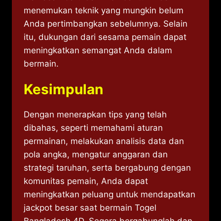
menemukan teknik yang mungkin belum
Anda pertimbangkan sebelumnya. Selain
itu, dukungan dari sesama pemain dapat
meningkatkan semangat Anda dalam
bermain.
Kesimpulan
Dengan menerapkan tips yang telah
dibahas, seperti memahami aturan
permainan, melakukan analisis data dan
pola angka, mengatur anggaran dan
strategi taruhan, serta bergabung dengan
komunitas pemain, Anda dapat
meningkatkan peluang untuk mendapatkan
jackpot besar saat bermain Togel