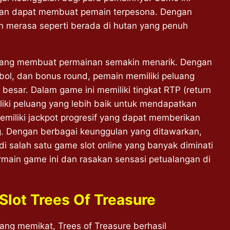
k dan dapat membuat pemain terpesona. Dengan
kan merasa seperti berada di hutan yang penuh
 yang membuat permainan semakin menarik. Dengan
mbol, dan bonus round, pemain memiliki peluang
sar. Dalam game ini memiliki tingkat RTP (return
iliki peluang yang lebih baik untuk mendapatkan
memiliki jackpot progresif yang dapat memberikan
. Dengan berbagai keunggulan yang ditawarkan,
adi salah satu game slot online yang banyak diminati
rmain game ini dan rasakan sensasi petualangan di
Slot Trees Of Treasure
yang memikat, Trees of Treasure berhasil