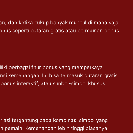
an, dan ketika cukup banyak muncul di mana saja
onus seperti putaran gratis atau permainan bonus
liki berbagai fitur bonus yang memperkaya
i kemenangan. Ini bisa termasuk putaran gratis
nus interaktif, atau simbol-simbol khusus
riasi tergantung pada kombinasi simbol yang
leh pemain. Kemenangan lebih tinggi biasanya