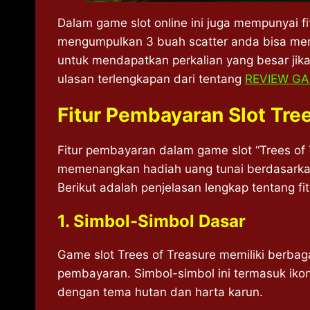
Dalam game slot online ini juga mempunyai fi
mengumpulkan 3 buah scatter anda bisa mend
untuk mendapatkan perkalian yang besar jika 
ulasan terlengkapan dari tentang
REVIEW GA
Fitur Pembayaran Slot Tre
Fitur pembayaran dalam game slot “Trees of
memenangkan hadiah uang tunai berdasarka
Berikut adalah penjelasan lengkap tentang fi
1. Simbol-Simbol Dasar
Game slot Trees of Treasure memiliki berbaga
pembayaran. Simbol-simbol ini termasuk ikon 
dengan tema hutan dan harta karun.