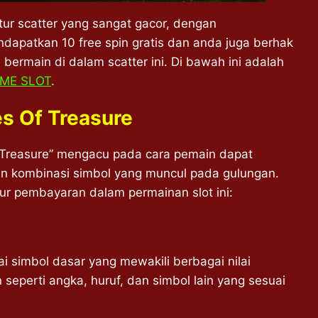
tur scatter yang sangat gacor, dengan
apatkan 10 free spin gratis dan anda juga berhak
bermain di dalam scatter ini. Di bawah ini adalah
ME SLOT
.
es Of Treasure
 Treasure” mengacu pada cara pemain dapat
n kombinasi simbol yang muncul pada gulungan.
tur pembayaran dalam permainan slot ini:
i simbol dasar yang mewakili berbagai nilai
seperti angka, huruf, dan simbol lain yang sesuai