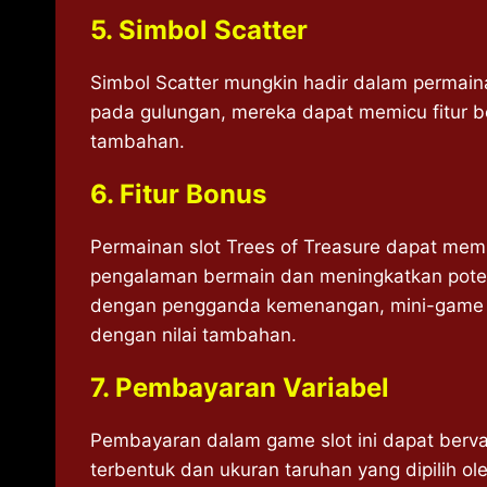
5. Simbol Scatter
Simbol Scatter mungkin hadir dalam permain
pada gulungan, mereka dapat memicu fitur b
tambahan.
6. Fitur Bonus
Permainan slot Trees of Treasure dapat memi
pengalaman bermain dan meningkatkan potens
dengan pengganda kemenangan, mini-game bo
dengan nilai tambahan.
7. Pembayaran Variabel
Pembayaran dalam game slot ini dapat berva
terbentuk dan ukuran taruhan yang dipilih o