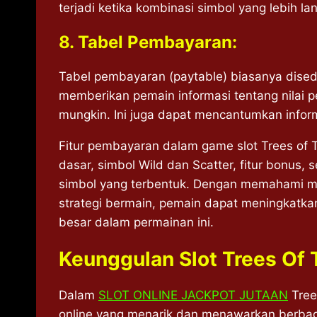
terjadi ketika kombinasi simbol yang lebih lan
8. Tabel Pembayaran:
Tabel pembayaran (paytable) biasanya dised
memberikan pemain informasi tentang nilai 
mungkin. Ini juga dapat mencantumkan inform
Fitur pembayaran dalam game slot Trees of 
dasar, simbol Wild dan Scatter, fitur bonus
simbol yang terbentuk. Dengan memahami 
strategi bermain, pemain dapat meningkat
besar dalam permainan ini.
Keunggulan Slot Trees Of 
Dalam
SLOT ONLINE JACKPOT JUTAAN
Tree
online yang menarik dan menawarkan berbag