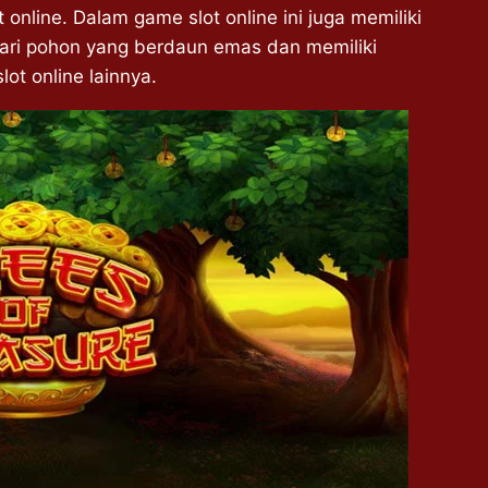
online. Dalam game slot online ini juga memiliki
dari pohon yang berdaun emas dan memiliki
ot online lainnya.