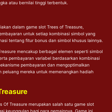
gka atau bernilai tinggi terbentuk.
iakan dalam game slot Trees of Treasure,
pembayaran untuk setiap kombinasi simbol yang
asi tentang fitur bonus dan simbol khusus lainnya.
Treasure mencakup berbagai elemen seperti simbol
, serta pembayaran variabel berdasarkan kombinasi
mekanisme pembayaran dan mengoptimalkan
kan peluang mereka untuk memenangkan hadiah
Treasure
s Of Treasure merupakan salah satu game slot
ai keunggulan bagi para pemainnya. Game ini