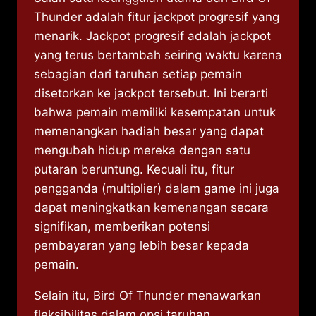
Thunder adalah fitur jackpot progresif yang
menarik. Jackpot progresif adalah jackpot
yang terus bertambah seiring waktu karena
sebagian dari taruhan setiap pemain
disetorkan ke jackpot tersebut. Ini berarti
bahwa pemain memiliki kesempatan untuk
memenangkan hadiah besar yang dapat
mengubah hidup mereka dengan satu
putaran beruntung. Kecuali itu, fitur
pengganda (multiplier) dalam game ini juga
dapat meningkatkan kemenangan secara
signifikan, memberikan potensi
pembayaran yang lebih besar kepada
pemain.
Selain itu, Bird Of Thunder menawarkan
fleksibilitas dalam opsi taruhan,