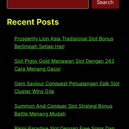
Search
Recent Posts
Prosperity Lion Asia Tradisional Slot Bonus
Berlimpah Setiap Hari
Slot Piggy Gold Menawan Slot Dengan 243
Cara Menang Gacor
Gem Saviour Conquest Petualangan Epik Slot
Cluster Wins Gila
Summon And Conquer Slot Strategi Bonus
Battle Menang Mudah
Bikini Paradise Slot Dengan Free Spins Dan