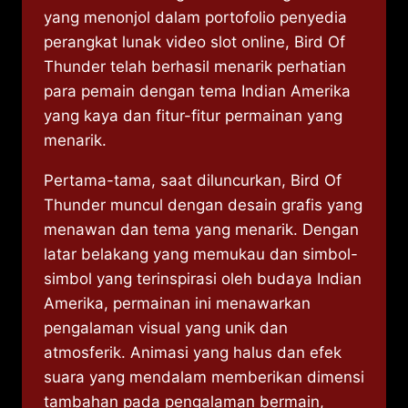
yang menonjol dalam portofolio penyedia
perangkat lunak video slot online, Bird Of
Thunder telah berhasil menarik perhatian
para pemain dengan tema Indian Amerika
yang kaya dan fitur-fitur permainan yang
menarik.
Pertama-tama, saat diluncurkan, Bird Of
Thunder muncul dengan desain grafis yang
menawan dan tema yang menarik. Dengan
latar belakang yang memukau dan simbol-
simbol yang terinspirasi oleh budaya Indian
Amerika, permainan ini menawarkan
pengalaman visual yang unik dan
atmosferik. Animasi yang halus dan efek
suara yang mendalam memberikan dimensi
tambahan pada pengalaman bermain,