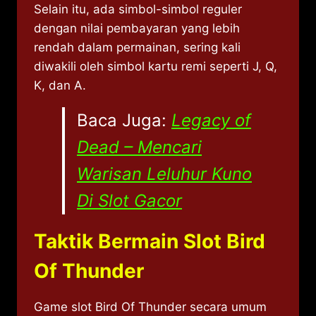
Selain itu, ada simbol-simbol reguler
dengan nilai pembayaran yang lebih
rendah dalam permainan, sering kali
diwakili oleh simbol kartu remi seperti J, Q,
K, dan A.
Baca Juga:
Legacy of
Dead – Mencari
Warisan Leluhur Kuno
Di Slot Gacor
Taktik Bermain Slot Bird
Of Thunder
Game slot Bird Of Thunder secara umum