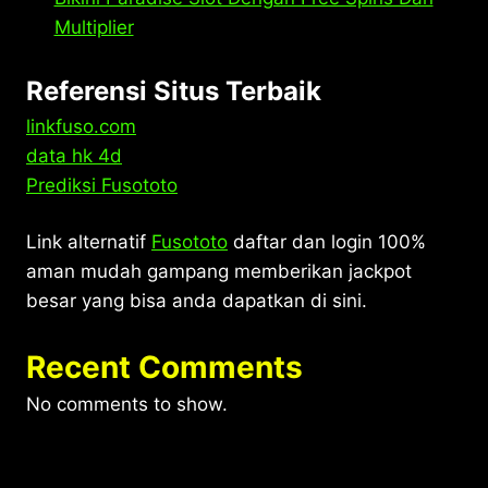
Multiplier
Referensi Situs Terbaik
linkfuso.com
data hk 4d
Prediksi Fusototo
Link alternatif
Fusototo
daftar dan login 100%
aman mudah gampang memberikan jackpot
besar yang bisa anda dapatkan di sini.
Recent Comments
No comments to show.