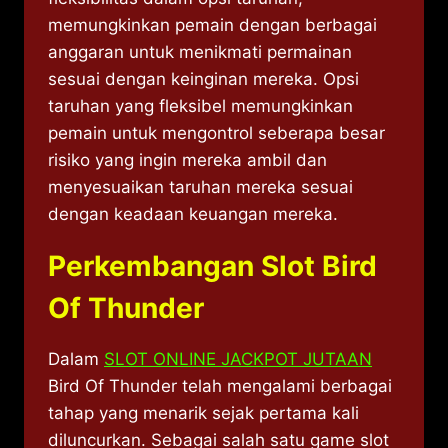
memungkinkan pemain dengan berbagai
anggaran untuk menikmati permainan
sesuai dengan keinginan mereka. Opsi
taruhan yang fleksibel memungkinkan
pemain untuk mengontrol seberapa besar
risiko yang ingin mereka ambil dan
menyesuaikan taruhan mereka sesuai
dengan keadaan keuangan mereka.
Perkembangan Slot Bird
Of Thunder
Dalam
SLOT ONLINE JACKPOT JUTAAN
Bird Of Thunder telah mengalami berbagai
tahap yang menarik sejak pertama kali
diluncurkan. Sebagai salah satu game slot