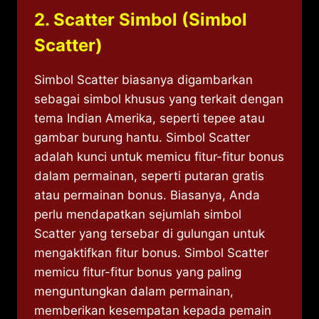
2. Scatter Simbol (Simbol
Scatter)
Simbol Scatter biasanya digambarkan
sebagai simbol khusus yang terkait dengan
tema Indian Amerika, seperti tepee atau
gambar burung hantu. Simbol Scatter
adalah kunci untuk memicu fitur-fitur bonus
dalam permainan, seperti putaran gratis
atau permainan bonus. Biasanya, Anda
perlu mendapatkan sejumlah simbol
Scatter yang tersebar di gulungan untuk
mengaktifkan fitur bonus. Simbol Scatter
memicu fitur-fitur bonus yang paling
menguntungkan dalam permainan,
memberikan kesempatan kepada pemain