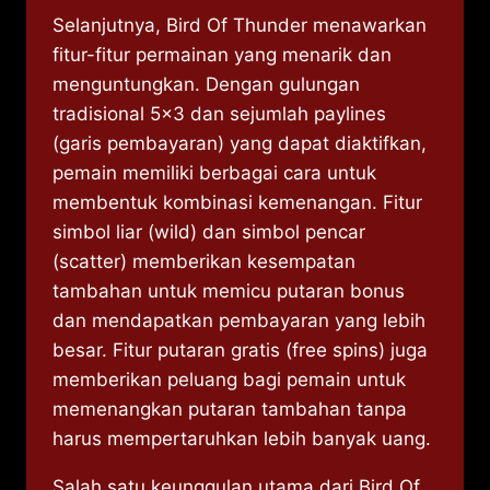
Selanjutnya, Bird Of Thunder menawarkan
fitur-fitur permainan yang menarik dan
menguntungkan. Dengan gulungan
tradisional 5×3 dan sejumlah paylines
(garis pembayaran) yang dapat diaktifkan,
pemain memiliki berbagai cara untuk
membentuk kombinasi kemenangan. Fitur
simbol liar (wild) dan simbol pencar
(scatter) memberikan kesempatan
tambahan untuk memicu putaran bonus
dan mendapatkan pembayaran yang lebih
besar. Fitur putaran gratis (free spins) juga
memberikan peluang bagi pemain untuk
memenangkan putaran tambahan tanpa
harus mempertaruhkan lebih banyak uang.
Salah satu keunggulan utama dari Bird Of