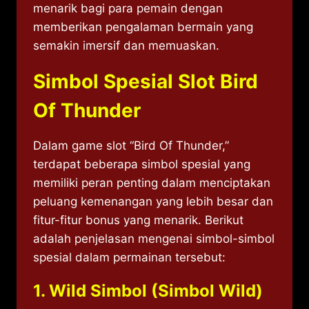
menarik bagi para pemain dengan
memberikan pengalaman bermain yang
semakin imersif dan memuaskan.
Simbol Spesial Slot Bird
Of Thunder
Dalam game slot “Bird Of Thunder,”
terdapat beberapa simbol spesial yang
memiliki peran penting dalam menciptakan
peluang kemenangan yang lebih besar dan
fitur-fitur bonus yang menarik. Berikut
adalah penjelasan mengenai simbol-simbol
spesial dalam permainan tersebut:
1. Wild Simbol (Simbol Wild)