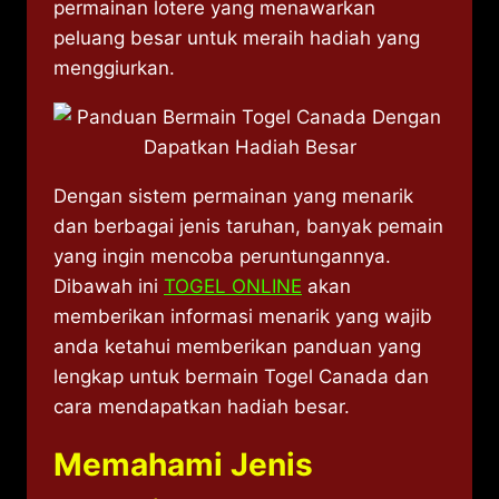
permainan lotere yang menawarkan
peluang besar untuk meraih hadiah yang
menggiurkan.
Dengan sistem permainan yang menarik
dan berbagai jenis taruhan, banyak pemain
yang ingin mencoba peruntungannya.
Dibawah ini
TOGEL ONLINE
akan
memberikan informasi menarik yang wajib
anda ketahui memberikan panduan yang
lengkap untuk bermain Togel Canada dan
cara mendapatkan hadiah besar.
Memahami Jenis