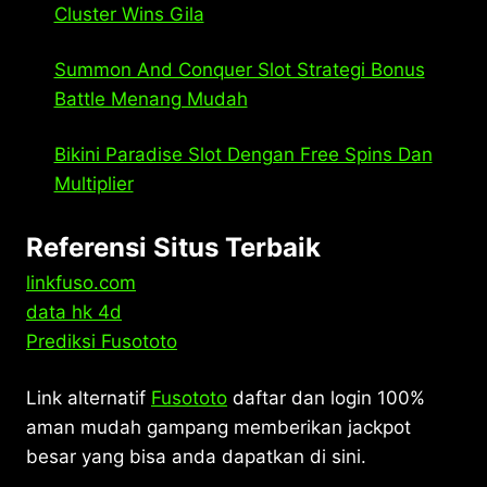
Cluster Wins Gila
Summon And Conquer Slot Strategi Bonus
Battle Menang Mudah
Bikini Paradise Slot Dengan Free Spins Dan
Multiplier
Referensi Situs Terbaik
linkfuso.com
data hk 4d
Prediksi Fusototo
Link alternatif
Fusototo
daftar dan login 100%
aman mudah gampang memberikan jackpot
besar yang bisa anda dapatkan di sini.