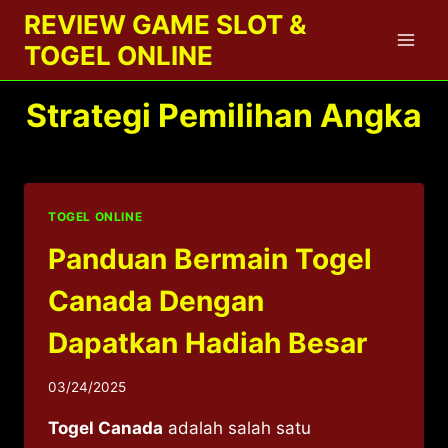
Skip
REVIEW GAME SLOT &
to
TOGEL ONLINE
content
Strategi Pemilihan Angka
TOGEL ONLINE
Panduan Bermain Togel
Canada Dengan
Dapatkan Hadiah Besar
03/24/2025
Togel Canada
adalah salah satu