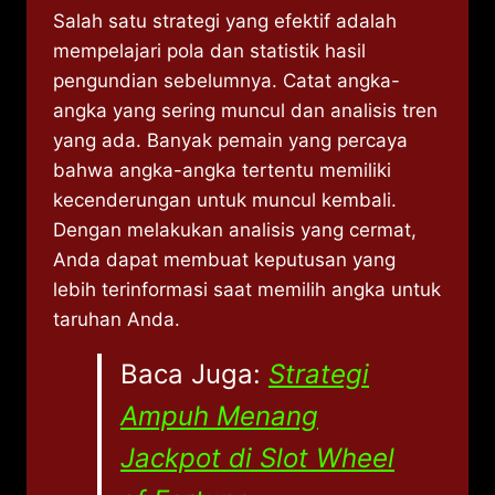
Salah satu strategi yang efektif adalah
mempelajari pola dan statistik hasil
pengundian sebelumnya. Catat angka-
angka yang sering muncul dan analisis tren
yang ada. Banyak pemain yang percaya
bahwa angka-angka tertentu memiliki
kecenderungan untuk muncul kembali.
Dengan melakukan analisis yang cermat,
Anda dapat membuat keputusan yang
lebih terinformasi saat memilih angka untuk
taruhan Anda.
Baca Juga:
Strategi
Ampuh Menang
Jackpot di Slot Wheel