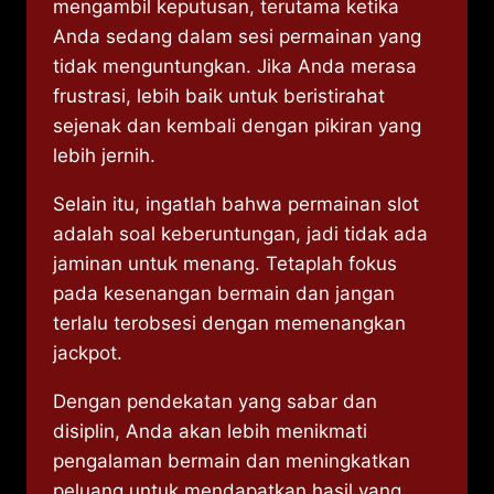
mengambil keputusan, terutama ketika
Anda sedang dalam sesi permainan yang
tidak menguntungkan. Jika Anda merasa
frustrasi, lebih baik untuk beristirahat
sejenak dan kembali dengan pikiran yang
lebih jernih.
Selain itu, ingatlah bahwa permainan slot
adalah soal keberuntungan, jadi tidak ada
jaminan untuk menang. Tetaplah fokus
pada kesenangan bermain dan jangan
terlalu terobsesi dengan memenangkan
jackpot.
Dengan pendekatan yang sabar dan
disiplin, Anda akan lebih menikmati
pengalaman bermain dan meningkatkan
peluang untuk mendapatkan hasil yang