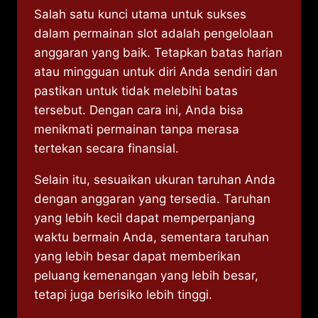
Salah satu kunci utama untuk sukses
dalam permainan slot adalah pengelolaan
anggaran yang baik. Tetapkan batas harian
atau mingguan untuk diri Anda sendiri dan
pastikan untuk tidak melebihi batas
tersebut. Dengan cara ini, Anda bisa
menikmati permainan tanpa merasa
tertekan secara finansial.
Selain itu, sesuaikan ukuran taruhan Anda
dengan anggaran yang tersedia. Taruhan
yang lebih kecil dapat memperpanjang
waktu bermain Anda, sementara taruhan
yang lebih besar dapat memberikan
peluang kemenangan yang lebih besar,
tetapi juga berisiko lebih tinggi.