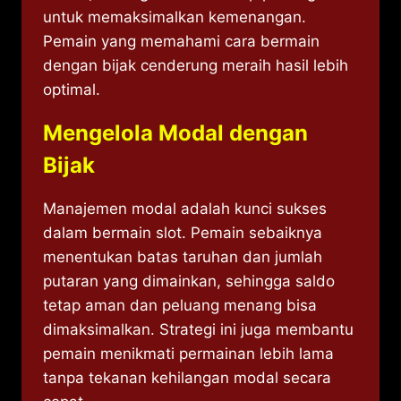
untuk memaksimalkan kemenangan.
Pemain yang memahami cara bermain
dengan bijak cenderung meraih hasil lebih
optimal.
Mengelola Modal dengan
Bijak
Manajemen modal adalah kunci sukses
dalam bermain slot. Pemain sebaiknya
menentukan batas taruhan dan jumlah
putaran yang dimainkan, sehingga saldo
tetap aman dan peluang menang bisa
dimaksimalkan. Strategi ini juga membantu
pemain menikmati permainan lebih lama
tanpa tekanan kehilangan modal secara