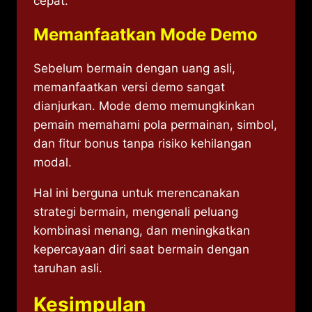
cepat.
Memanfaatkan Mode Demo
Sebelum bermain dengan uang asli,
memanfaatkan versi demo sangat
dianjurkan. Mode demo memungkinkan
pemain memahami pola permainan, simbol,
dan fitur bonus tanpa risiko kehilangan
modal.
Hal ini berguna untuk merencanakan
strategi bermain, mengenali peluang
kombinasi menang, dan meningkatkan
kepercayaan diri saat bermain dengan
taruhan asli.
Kesimpulan