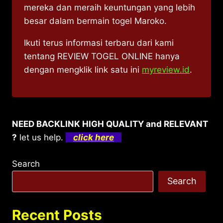
mereka dan meraih keuntungan yang lebih
besar dalam bermain togel Maroko.
Ikuti terus informasi terbaru dari kami
tentang REVIEW TOGEL ONLINE hanya
dengan mengklik link satu ini
myreview.id
.
NEED BACKLINK HIGH QUALITY and RELEVANT
?
let us help.
click here
Search
Search
Recent Posts