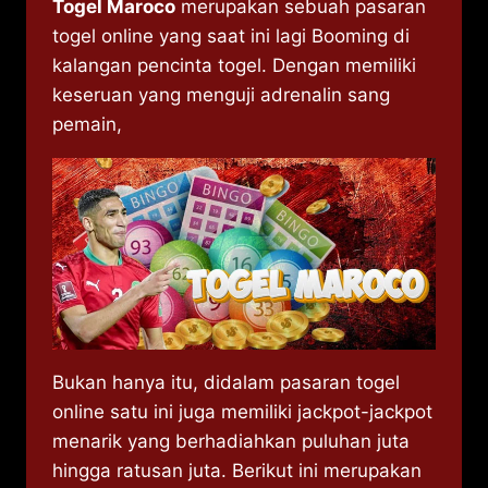
Togel Maroco
merupakan sebuah pasaran
togel online yang saat ini lagi Booming di
kalangan pencinta togel. Dengan memiliki
keseruan yang menguji adrenalin sang
pemain,
Bukan hanya itu, didalam pasaran togel
online satu ini juga memiliki jackpot-jackpot
menarik yang berhadiahkan puluhan juta
hingga ratusan juta. Berikut ini merupakan