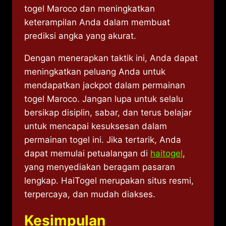
togel Maroco dan meningkatkan
keterampilan Anda dalam membuat
prediksi angka yang akurat.
Dengan menerapkan taktik ini, Anda dapat
meningkatkan peluang Anda untuk
mendapatkan jackpot dalam permainan
togel Maroco. Jangan lupa untuk selalu
bersikap disiplin, sabar, dan terus belajar
untuk mencapai kesuksesan dalam
permainan togel ini. Jika tertarik, Anda
dapat memulai petualangan di
haitogel
,
yang menyediakan beragam pasaran
lengkap. HaiTogel merupakan situs resmi,
terpercaya, dan mudah diakses.
Kesimpulan