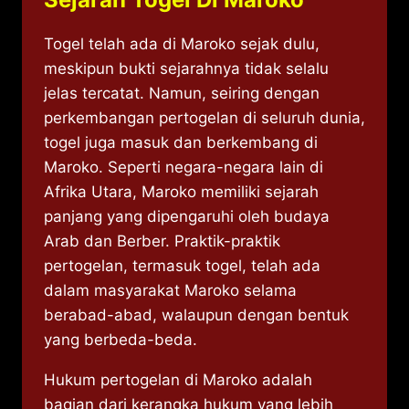
Togel telah ada di Maroko sejak dulu,
meskipun bukti sejarahnya tidak selalu
jelas tercatat. Namun, seiring dengan
perkembangan pertogelan di seluruh dunia,
togel juga masuk dan berkembang di
Maroko. Seperti negara-negara lain di
Afrika Utara, Maroko memiliki sejarah
panjang yang dipengaruhi oleh budaya
Arab dan Berber. Praktik-praktik
pertogelan, termasuk togel, telah ada
dalam masyarakat Maroko selama
berabad-abad, walaupun dengan bentuk
yang berbeda-beda.
Hukum pertogelan di Maroko adalah
bagian dari kerangka hukum yang lebih