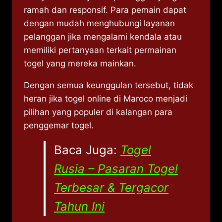
ramah dan responsif. Para pemain dapat
dengan mudah menghubungi layanan
pelanggan jika mengalami kendala atau
memiliki pertanyaan terkait permainan
togel yang mereka mainkan.
Dengan semua keunggulan tersebut, tidak
heran jika togel online di Maroco menjadi
pilihan yang populer di kalangan para
penggemar togel.
Baca Juga:
Togel
Rusia – Pasaran Togel
Terbesar & Tergacor
Tahun Ini