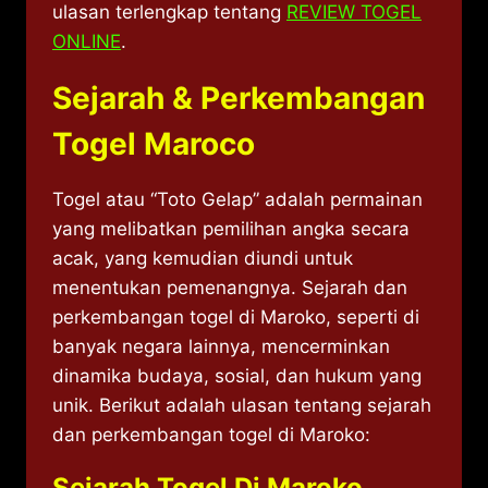
ulasan terlengkap tentang
REVIEW TOGEL
ONLINE
.
Sejarah & Perkembangan
Togel Maroco
Togel atau “Toto Gelap” adalah permainan
yang melibatkan pemilihan angka secara
acak, yang kemudian diundi untuk
menentukan pemenangnya. Sejarah dan
perkembangan togel di Maroko, seperti di
banyak negara lainnya, mencerminkan
dinamika budaya, sosial, dan hukum yang
unik. Berikut adalah ulasan tentang sejarah
dan perkembangan togel di Maroko:
Sejarah Togel Di Maroko