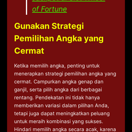
of Fortune
Gunakan Strategi
Pemilihan Angka yang
Cermat
Ketika memilih angka, penting untuk
menerapkan strategi pemilihan angka yang
cermat. Campurkan angka genap dan
ganjil, serta pilih angka dari berbagai
rentang. Pendekatan ini tidak hanya
memberikan variasi dalam pilihan Anda,
tetapi juga dapat meningkatkan peluang
untuk meraih kombinasi yang sukses.
Hindari memilih angka secara acak, karena