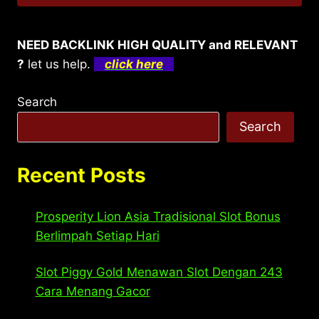
NEED BACKLINK HIGH QUALITY and RELEVANT
?
let us help.
click here
Search
Search
Recent Posts
Prosperity Lion Asia Tradisional Slot Bonus
Berlimpah Setiap Hari
Slot Piggy Gold Menawan Slot Dengan 243
Cara Menang Gacor