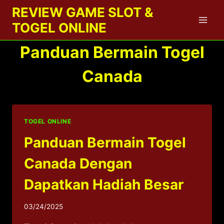
Skip
REVIEW GAME SLOT &
to
TOGEL ONLINE
content
Panduan Bermain Togel
Canada
TOGEL ONLINE
Panduan Bermain Togel
Canada Dengan
Dapatkan Hadiah Besar
03/24/2025