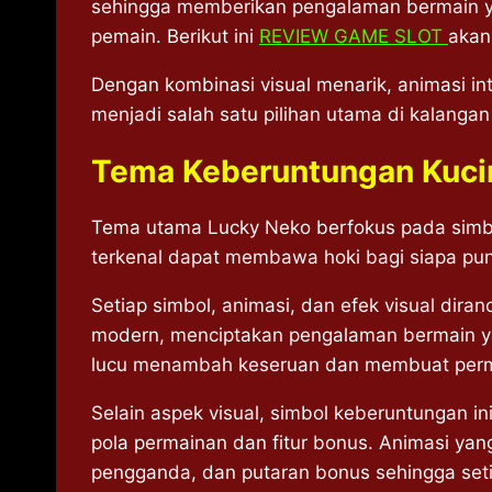
sehingga memberikan pengalaman bermain y
pemain. Berikut ini
REVIEW GAME SLOT
akan
Dengan kombinasi visual menarik, animasi in
menjadi salah satu pilihan utama di kalangan
Tema Keberuntungan Kuci
Tema utama Lucky Neko berfokus pada simbo
terkenal dapat membawa hoki bagi siapa pun
Setiap simbol, animasi, dan efek visual dira
modern, menciptakan pengalaman bermain ya
lucu menambah keseruan dan membuat perm
Selain aspek visual, simbol keberuntungan
pola permainan dan fitur bonus. Animasi ya
pengganda, dan putaran bonus sehingga setia