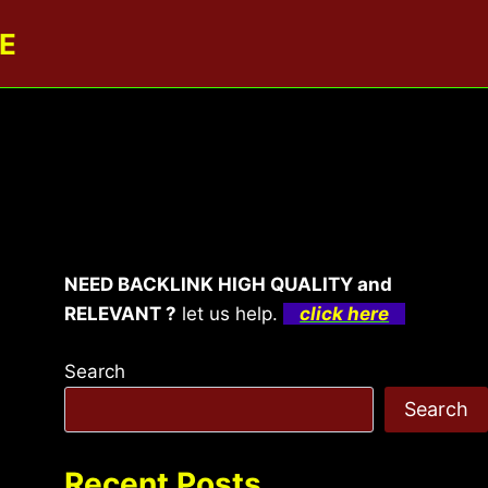
E
NEED BACKLINK HIGH QUALITY and
RELEVANT ?
let us help.
click here
Search
Search
Recent Posts