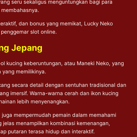
ang seru sekaligus menguntungkan bagi para
 membahasnya.
teraktif, dan bonus yang memikat, Lucky Neko
 penggemar slot online.
ng Jepang
l kucing keberuntungan, atau Maneki Neko, yang
 yang memilikinya.
ncang secara detail dengan sentuhan tradisional dan
ng imersif. Warna-warna cerah dan ikon kucing
ainan lebih menyenangkan.
 ini juga mempermudah pemain dalam memahami
ng jelas menampilkan kombinasi kemenangan,
p putaran terasa hidup dan interaktif.