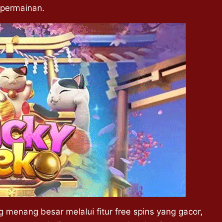
permainan.
menang besar melalui fitur free spins yang gacor,