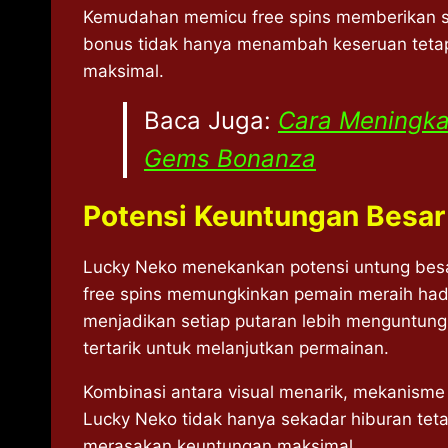
Kemudahan memicu free spins memberikan sen
bonus tidak hanya menambah keseruan tetap
maksimal.
Baca Juga:
Cara Meningka
Gems Bonanza
Potensi Keuntungan Besar 
Lucky Neko menekankan potensi untung besar
free spins memungkinkan pemain meraih hadiah 
menjadikan setiap putaran lebih menguntun
tertarik untuk melanjutkan permainan.
Kombinasi antara visual menarik, mekanism
Lucky Neko tidak hanya sekadar hiburan tetap
merasakan keuntungan maksimal.