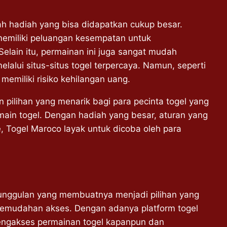
ah hadiah yang bisa didapatkan cukup besar.
 memiliki peluangan kesempatan untuk
elain itu, permainan ini juga sangat mudah
lalui situs-situs togel terpercaya. Namun, seperti
memiliki risiko kehilangan uang.
pilihan yang menarik bagi para pecinta togel yang
ain togel. Dengan hadiah yang besar, aturan yang
, Togel Maroco layak untuk dicoba oleh para
eunggulan yang membuatnya menjadi pilihan yang
kemudahan akses. Dengan adanya platform togel
engakses permainan togel kapanpun dan