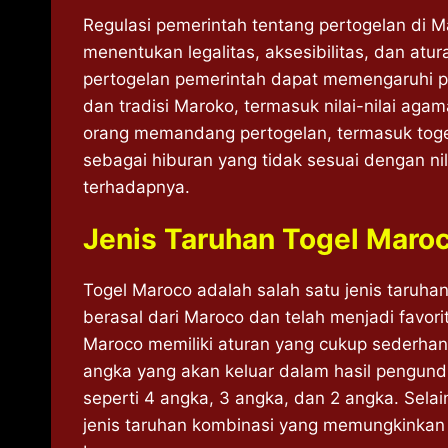
Regulasi pemerintah tentang pertogelan di 
menentukan legalitas, aksesibilitas, dan atu
pertogelan pemerintah dapat memengaruhi p
dan tradisi Maroko, termasuk nilai-nilai aga
orang memandang pertogelan, termasuk toge
sebagai hiburan yang tidak sesuai dengan nil
terhadapnya.
Jenis Taruhan Togel Maro
Togel Maroco adalah salah satu jenis taruhan
berasal dari Maroco dan telah menjadi favori
Maroco memiliki aturan yang cukup sederha
angka yang akan keluar dalam hasil pengundi
seperti 4 angka, 3 angka, dan 2 angka. Sela
jenis taruhan kombinasi yang memungkinkan