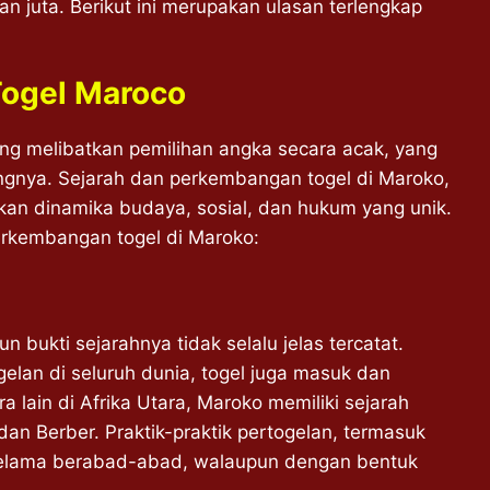
n juta. Berikut ini merupakan ulasan terlengkap
Togel Maroco
ang melibatkan pemilihan angka secara acak, yang
gnya. Sejarah dan perkembangan togel di Maroko,
kan dinamika budaya, sosial, dan hukum yang unik.
erkembangan togel di Maroko:
n bukti sejarahnya tidak selalu jelas tercatat.
lan di seluruh dunia, togel juga masuk dan
 lain di Afrika Utara, Maroko memiliki sejarah
an Berber. Praktik-praktik pertogelan, termasuk
selama berabad-abad, walaupun dengan bentuk