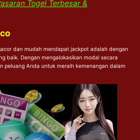
Pasaran Togel Terbesar &
oco
ergacor dan mudah mendapat jackpot adalah dengan
ng baik. Dengan mengalokasikan modal secara
kan peluang Anda untuk meraih kemenangan dalam