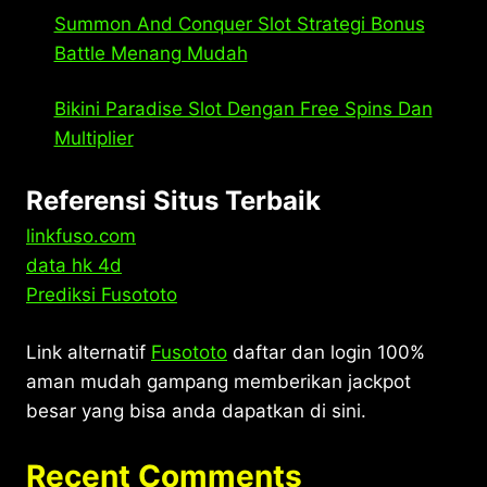
Summon And Conquer Slot Strategi Bonus
Battle Menang Mudah
Bikini Paradise Slot Dengan Free Spins Dan
Multiplier
Referensi Situs Terbaik
linkfuso.com
data hk 4d
Prediksi Fusototo
Link alternatif
Fusototo
daftar dan login 100%
aman mudah gampang memberikan jackpot
besar yang bisa anda dapatkan di sini.
Recent Comments