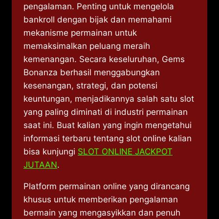
pengalaman. Penting untuk mengelola
bankroll dengan bijak dan memahami
mekanisme permainan untuk
memaksimalkan peluang meraih
kemenangan. Secara keseluruhan, Gems
Bonanza berhasil menggabungkan
kesenangan, strategi, dan potensi
keuntungan, menjadikannya salah satu slot
yang paling diminati di industri permainan
saat ini. Buat kalian yang ingin mengetahui
informasi terbaru tentang slot online kalian
bisa kunjungi
SLOT ONLINE JACKPOT
JUTAAN
.
Platform permainan online yang dirancang
khusus untuk memberikan pengalaman
bermain yang mengasyikkan dan penuh