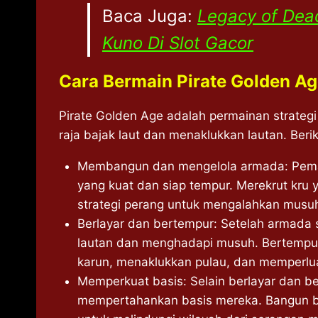
Baca Juga:
Legacy of Dea
Kuno Di Slot Gacor
Cara Bermain Pirate Golden A
Pirate Golden Age adalah permainan strateg
raja bajak laut dan menaklukkan lautan. Beri
Membangun dan mengelola armada: Pema
yang kuat dan siap tempur. Merekrut kru 
strategi perang untuk mengalahkan musu
Berlayar dan bertempur: Setelah armada 
lautan dan menghadapi musuh. Bertempurl
karun, menaklukkan pulau, dan memperlua
Memperkuat basis: Selain berlayar dan b
mempertahankan basis mereka. Bangun b