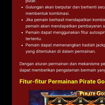
putar.
Gulungan akan berputar dan berhenti sec
membentuk kombinasi.
Jika pemain berhasil mendapatkan kombi
pemain akan mendapatkan pembayaran ses
Pemain dapat menggunakan fitur autospin
tertentu.
Pemain dapat memenangkan hadiah jackp
yang ditentukan di dalam permainan.
Dengan aturan permainan dan mekanisme per
dapat memberikan pengalaman bermain yang
Fitur-fitur Permainan Pirate G