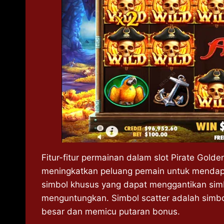
Fitur-fitur permainan dalam slot Pirate Gol
meningkatkan peluang pemain untuk mendap
simbol khusus yang dapat menggantikan sim
menguntungkan. Simbol scatter adalah simb
besar dan memicu putaran bonus.