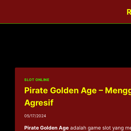
Skip
to
content
SLOT ONLINE
Pirate Golden Age – Meng
Agresif
05/17/2024
Pirate Golden Age
adalah game slot yang me