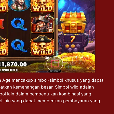
den Age mencakup simbol-simbol khusus yang dapat
atkan kemenangan besar. Simbol wild adalah
bol lain dalam pembentukan kombinasi yang
ol lain yang dapat memberikan pembayaran yang