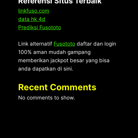
Referensi Situs Terbaik
linkfuso.com
data hk 4d
Prediksi Fusototo
Link alternatif
Fusototo
daftar dan login
100% aman mudah gampang
memberikan jackpot besar yang bisa
anda dapatkan di sini.
Recent Comments
No comments to show.