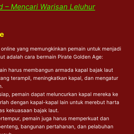
d – Mencari Warisan Leluhur
ge
i online yang memungkinkan pemain untuk menjadi
kut adalah cara bermain Pirate Golden Age:
in harus membangun armada kapal bajak laut
yang terampil, meningkatkan kapal, dan mengatur
h.
siap, pemain dapat meluncurkan kapal mereka ke
ah dengan kapal-kapal lain untuk merebut harta
s kekuasaan bajak laut.
ertempur, pemain juga harus memperkuat dan
enteng, bangunan pertahanan, dan pelabuhan