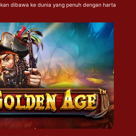
kan dibawa ke dunia yang penuh dengan harta