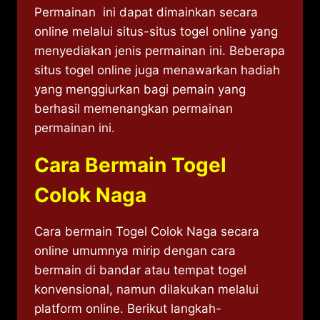
Permainan ini dapat dimainkan secara
online melalui situs-situs togel online yang
menyediakan jenis permainan ini. Beberapa
situs togel online juga menawarkan hadiah
yang menggiurkan bagi pemain yang
berhasil memenangkan permainan
permainan ini.
Cara Bermain Togel
Colok Naga
Cara bermain Togel Colok Naga secara
online umumnya mirip dengan cara
bermain di bandar atau tempat togel
konvensional, namun dilakukan melalui
platform online. Berikut langkah-