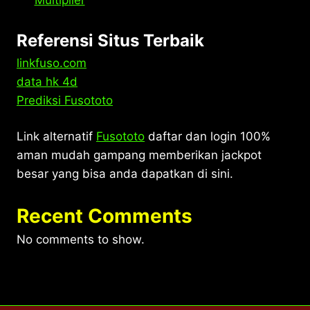
Multiplier
Referensi Situs Terbaik
linkfuso.com
data hk 4d
Prediksi Fusototo
Link alternatif
Fusototo
daftar dan login 100%
aman mudah gampang memberikan jackpot
besar yang bisa anda dapatkan di sini.
Recent Comments
No comments to show.