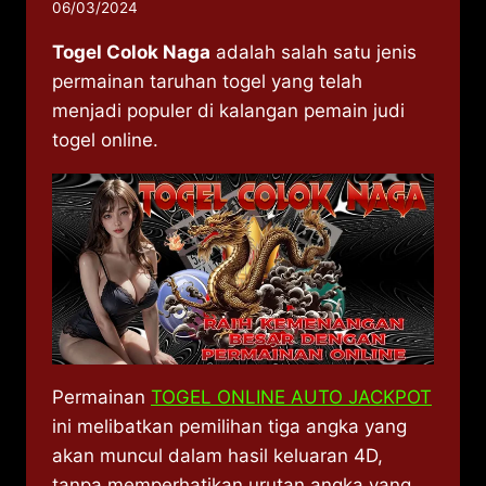
06/03/2024
Togel Colok Naga
adalah salah satu jenis
permainan taruhan togel yang telah
menjadi populer di kalangan pemain judi
togel online.
Permainan
TOGEL ONLINE AUTO JACKPOT
ini melibatkan pemilihan tiga angka yang
akan muncul dalam hasil keluaran 4D,
tanpa memperhatikan urutan angka yang