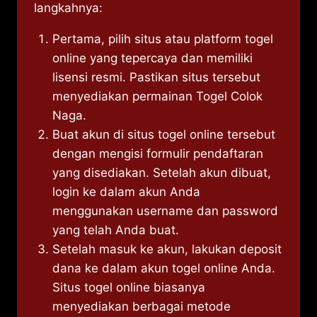
langkahnya:
Pertama, pilih situs atau platform togel
online yang tepercaya dan memiliki
lisensi resmi. Pastikan situs tersebut
menyediakan permainan Togel Colok
Naga.
Buat akun di situs togel online tersebut
dengan mengisi formulir pendaftaran
yang disediakan. Setelah akun dibuat,
login ke dalam akun Anda
menggunakan username dan password
yang telah Anda buat.
Setelah masuk ke akun, lakukan deposit
dana ke dalam akun togel online Anda.
Situs togel online biasanya
menyediakan berbagai metode