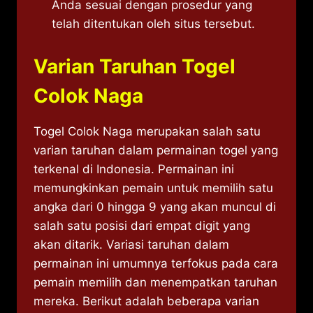
Anda sesuai dengan prosedur yang
telah ditentukan oleh situs tersebut.
Varian Taruhan Togel
Colok Naga
Togel Colok Naga merupakan salah satu
varian taruhan dalam permainan togel yang
terkenal di Indonesia. Permainan ini
memungkinkan pemain untuk memilih satu
angka dari 0 hingga 9 yang akan muncul di
salah satu posisi dari empat digit yang
akan ditarik. Variasi taruhan dalam
permainan ini umumnya terfokus pada cara
pemain memilih dan menempatkan taruhan
mereka. Berikut adalah beberapa varian