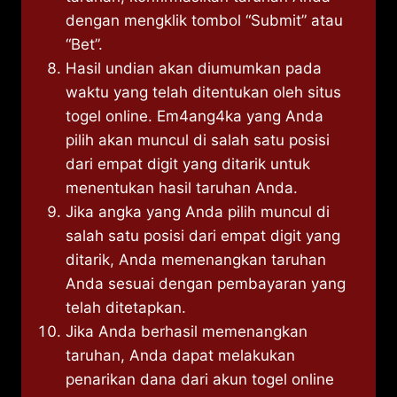
dengan mengklik tombol “Submit” atau
“Bet”.
Hasil undian akan diumumkan pada
waktu yang telah ditentukan oleh situs
togel online. Em4ang4ka yang Anda
pilih akan muncul di salah satu posisi
dari empat digit yang ditarik untuk
menentukan hasil taruhan Anda.
Jika angka yang Anda pilih muncul di
salah satu posisi dari empat digit yang
ditarik, Anda memenangkan taruhan
Anda sesuai dengan pembayaran yang
telah ditetapkan.
Jika Anda berhasil memenangkan
taruhan, Anda dapat melakukan
penarikan dana dari akun togel online