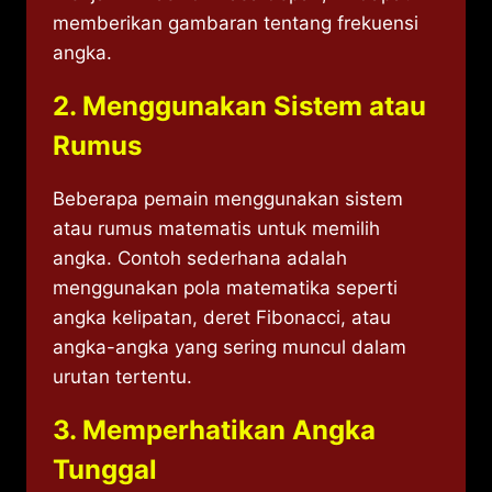
memberikan gambaran tentang frekuensi
angka.
2. Menggunakan Sistem atau
Rumus
Beberapa pemain menggunakan sistem
atau rumus matematis untuk memilih
angka. Contoh sederhana adalah
menggunakan pola matematika seperti
angka kelipatan, deret Fibonacci, atau
angka-angka yang sering muncul dalam
urutan tertentu.
3. Memperhatikan Angka
Tunggal