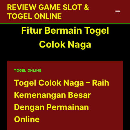
Skip
REVIEW GAME SLOT &
to
TOGEL ONLINE
content
Fitur Bermain Togel
Colok Naga
TOGEL ONLINE
Togel Colok Naga – Raih
Kemenangan Besar
Dengan Permainan
Online