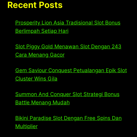
Recent Posts
Prosperity Lion Asia Tradisional Slot Bonus
Berlimpah Setiap Hari
Slot Piggy Gold Menawan Slot Dengan 243
Cara Menang Gacor
Gem Saviour Conquest Petualangan Epik Slot
Cluster Wins Gila
Summon And Conquer Slot Strategi Bonus
Battle Menang Mudah
Bikini Paradise Slot Dengan Free Spins Dan
Multiplier