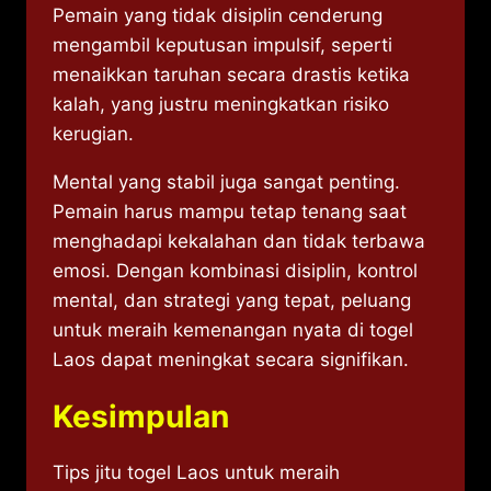
Pemain yang tidak disiplin cenderung
mengambil keputusan impulsif, seperti
menaikkan taruhan secara drastis ketika
kalah, yang justru meningkatkan risiko
kerugian.
Mental yang stabil juga sangat penting.
Pemain harus mampu tetap tenang saat
menghadapi kekalahan dan tidak terbawa
emosi. Dengan kombinasi disiplin, kontrol
mental, dan strategi yang tepat, peluang
untuk meraih kemenangan nyata di togel
Laos dapat meningkat secara signifikan.
Kesimpulan
Tips jitu togel Laos untuk meraih