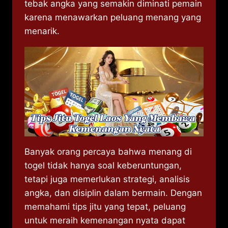
tebak angka yang semakin diminati pemain
karena menawarkan peluang menang yang
menarik.
Banyak orang percaya bahwa menang di
togel tidak hanya soal keberuntungan,
tetapi juga memerlukan strategi, analisis
angka, dan disiplin dalam bermain. Dengan
memahami tips jitu yang tepat, peluang
untuk meraih kemenangan nyata dapat