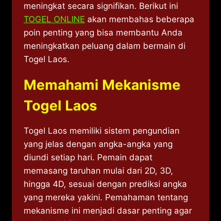
meningkat secara signifikan. Berikut ini
TOGEL ONLINE
akan membahas beberapa
poin penting yang bisa membantu Anda
meningkatkan peluang dalam bermain di
Togel Laos.
Memahami Mekanisme
Togel Laos
Togel Laos memiliki sistem pengundian
yang jelas dengan angka-angka yang
diundi setiap hari. Pemain dapat
memasang taruhan mulai dari 2D, 3D,
hingga 4D, sesuai dengan prediksi angka
yang mereka yakini. Pemahaman tentang
mekanisme ini menjadi dasar penting agar