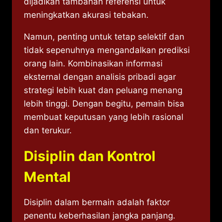
dijadikan tambahan referensi untuk
meningkatkan akurasi tebakan.
Namun, penting untuk tetap selektif dan
tidak sepenuhnya mengandalkan prediksi
orang lain. Kombinasikan informasi
eksternal dengan analisis pribadi agar
strategi lebih kuat dan peluang menang
lebih tinggi. Dengan begitu, pemain bisa
membuat keputusan yang lebih rasional
dan terukur.
Disiplin dan Kontrol
Mental
Disiplin dalam bermain adalah faktor
penentu keberhasilan jangka panjang.