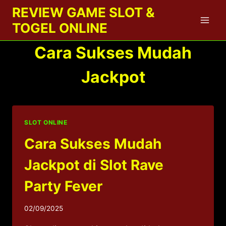
Skip
REVIEW GAME SLOT &
to
TOGEL ONLINE
content
Cara Sukses Mudah
Jackpot
SLOT ONLINE
Cara Sukses Mudah
Jackpot di Slot Rave
Party Fever
02/09/2025