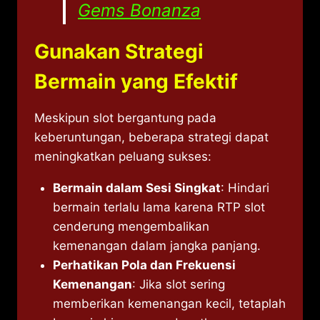
Gems Bonanza
Gunakan Strategi
Bermain yang Efektif
Meskipun slot bergantung pada
keberuntungan, beberapa strategi dapat
meningkatkan peluang sukses:
Bermain dalam Sesi Singkat
: Hindari
bermain terlalu lama karena RTP slot
cenderung mengembalikan
kemenangan dalam jangka panjang.
Perhatikan Pola dan Frekuensi
Kemenangan
: Jika slot sering
memberikan kemenangan kecil, tetaplah