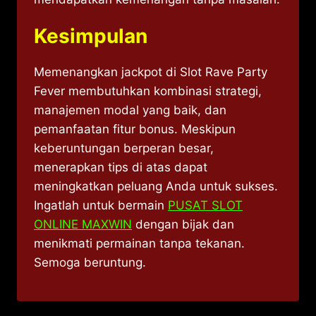
Kesimpulan
Memenangkan jackpot di Slot Rave Party
Fever membutuhkan kombinasi strategi,
manajemen modal yang baik, dan
pemanfaatan fitur bonus. Meskipun
keberuntungan berperan besar,
menerapkan tips di atas dapat
meningkatkan peluang Anda untuk sukses.
Ingatlah untuk bermain
PUSAT SLOT
ONLINE MAXWIN
dengan bijak dan
menikmati permainan tanpa tekanan.
Semoga beruntung.