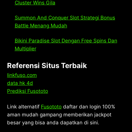
Cluster Wins Gila
Summon And Conquer Slot Strategi Bonus
Battle Menang Mudah
Bikini Paradise Slot Dengan Free Spins Dan
Multiplier
Referensi Situs Terbaik
linkfuso.com
data hk 4d
Prediksi Fusototo
Link alternatif
Fusototo
daftar dan login 100%
aman mudah gampang memberikan jackpot
besar yang bisa anda dapatkan di sini.