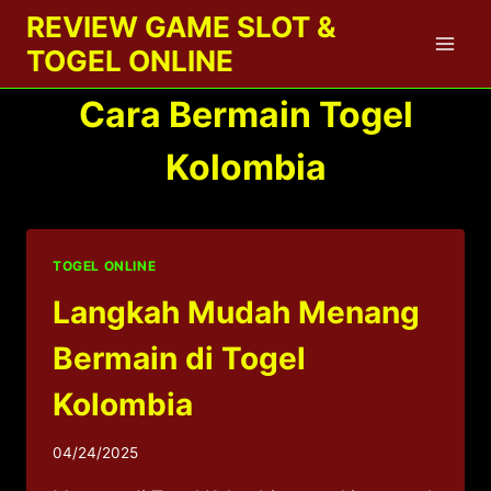
Skip
REVIEW GAME SLOT &
to
TOGEL ONLINE
content
Cara Bermain Togel
Kolombia
TOGEL ONLINE
Langkah Mudah Menang
Bermain di Togel
Kolombia
04/24/2025