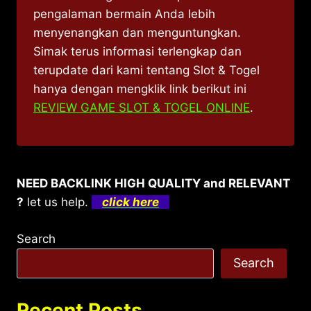
pengalaman bermain Anda lebih
menyenangkan dan menguntungkan.
Simak terus informasi terlengkap dan
terupdate dari kami tentang Slot & Togel
hanya dengan mengklik link berikut ini
REVIEW GAME SLOT & TOGEL ONLINE
.
NEED BACKLINK HIGH QUALITY and RELEVANT
?
let us help.
click here
Search
Search
Recent Posts