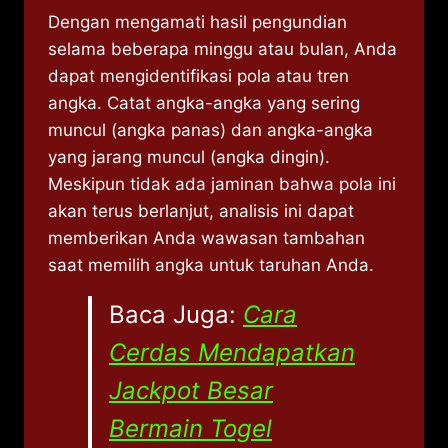
Dengan mengamati hasil pengundian
selama beberapa minggu atau bulan, Anda
dapat mengidentifikasi pola atau tren
angka. Catat angka-angka yang sering
muncul (angka panas) dan angka-angka
yang jarang muncul (angka dingin).
Meskipun tidak ada jaminan bahwa pola ini
akan terus berlanjut, analisis ini dapat
memberikan Anda wawasan tambahan
saat memilih angka untuk taruhan Anda.
Baca Juga:
Cara
Cerdas Mendapatkan
Jackpot Besar
Bermain Togel