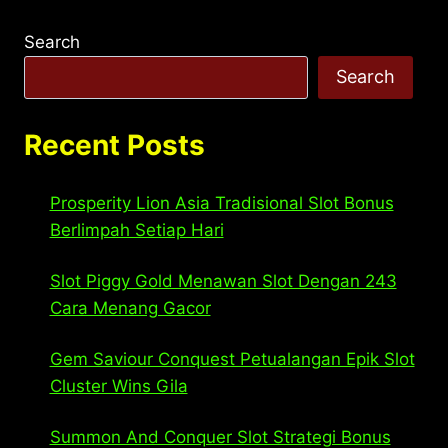
Search
Search
Recent Posts
Prosperity Lion Asia Tradisional Slot Bonus
Berlimpah Setiap Hari
Slot Piggy Gold Menawan Slot Dengan 243
Cara Menang Gacor
Gem Saviour Conquest Petualangan Epik Slot
Cluster Wins Gila
Summon And Conquer Slot Strategi Bonus