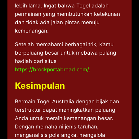
lebih lama. Ingat bahwa Togel adalah
permainan yang membutuhkan ketekunan
dan tidak ada jalan pintas menuju
kemenangan.
Setelah memahami berbagai trik, Kamu
berpeluang besar untuk mebawa pulang
hadiah dari situs
https://brockportabroad.com/
.
Kesimpulan
Bermain Togel Australia dengan bijak dan
terstruktur dapat meningkatkan peluang
Anda untuk meraih kemenangan besar.
Dengan memahami jenis taruhan,
menganalisis pola angka, mengelola