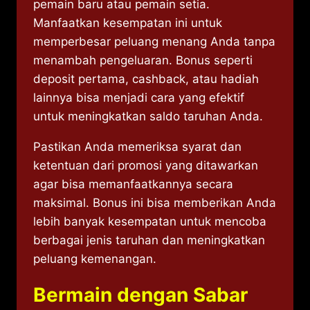
pemain baru atau pemain setia.
Manfaatkan kesempatan ini untuk
memperbesar peluang menang Anda tanpa
menambah pengeluaran. Bonus seperti
deposit pertama, cashback, atau hadiah
lainnya bisa menjadi cara yang efektif
untuk meningkatkan saldo taruhan Anda.
Pastikan Anda memeriksa syarat dan
ketentuan dari promosi yang ditawarkan
agar bisa memanfaatkannya secara
maksimal. Bonus ini bisa memberikan Anda
lebih banyak kesempatan untuk mencoba
berbagai jenis taruhan dan meningkatkan
peluang kemenangan.
Bermain dengan Sabar