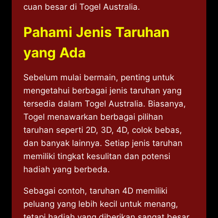
cuan besar di Togel Australia.
Pahami Jenis Taruhan
yang Ada
Sebelum mulai bermain, penting untuk
mengetahui berbagai jenis taruhan yang
tersedia dalam Togel Australia. Biasanya,
Togel menawarkan berbagai pilihan
taruhan seperti 2D, 3D, 4D, colok bebas,
dan banyak lainnya. Setiap jenis taruhan
memiliki tingkat kesulitan dan potensi
hadiah yang berbeda.
Sebagai contoh, taruhan 4D memiliki
peluang yang lebih kecil untuk menang,
tetapi hadiah yang diberikan sangat besar.