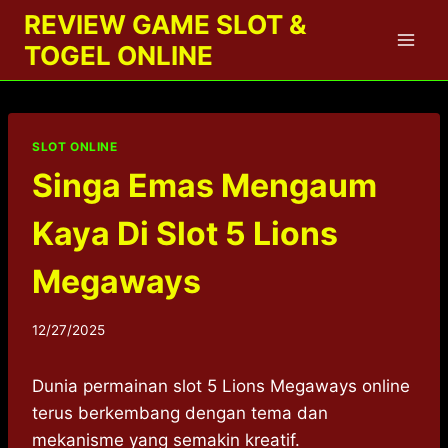
Skip
REVIEW GAME SLOT &
to
TOGEL ONLINE
content
SLOT ONLINE
Singa Emas Mengaum
Kaya Di Slot 5 Lions
Megaways
12/27/2025
Dunia permainan slot 5 Lions Megaways online
terus berkembang dengan tema dan
mekanisme yang semakin kreatif.