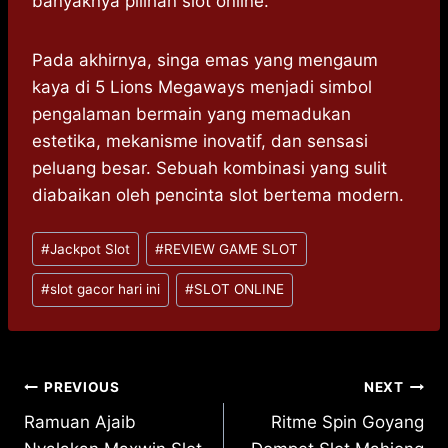
banyaknya pilihan slot online.
Pada akhirnya, singa emas yang mengaum
kaya di 5 Lions Megaways menjadi simbol
pengalaman bermain yang memadukan
estetika, mekanisme inovatif, dan sensasi
peluang besar. Sebuah kombinasi yang sulit
diabaikan oleh pencinta slot bertema modern.
Post
#
Jackpot Slot
#
REVIEW GAME SLOT
Tags:
#
slot gacor hari ini
#
SLOT ONLINE
Post
PREVIOUS
NEXT
Ramuan Ajaib
Ritme Spin Goyang
navigation