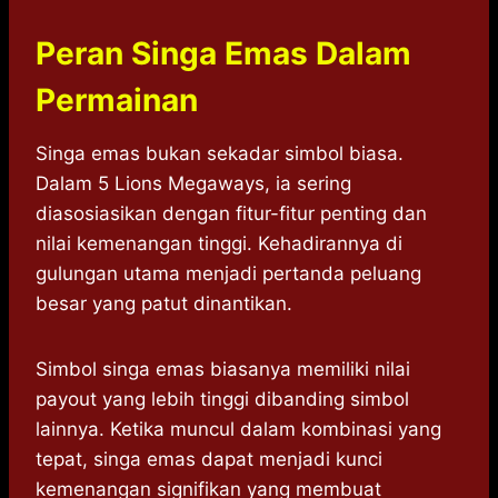
Peran Singa Emas Dalam
Permainan
Singa emas bukan sekadar simbol biasa.
Dalam 5 Lions Megaways, ia sering
diasosiasikan dengan fitur-fitur penting dan
nilai kemenangan tinggi. Kehadirannya di
gulungan utama menjadi pertanda peluang
besar yang patut dinantikan.
Simbol singa emas biasanya memiliki nilai
payout yang lebih tinggi dibanding simbol
lainnya. Ketika muncul dalam kombinasi yang
tepat, singa emas dapat menjadi kunci
kemenangan signifikan yang membuat