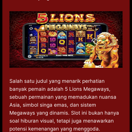
Salah satu judul yang menarik perhatian
banyak pemain adalah 5 Lions Megaways,
sebuah permainan yang memadukan nuansa
Asia, simbol singa emas, dan sistem
Megaways yang dinamis. Slot ini bukan hanya
soal hiburan visual, tetapi juga menawarkan
potensi kemenangan yang menggoda.