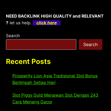
NEED BACKLINK HIGH QUALITY and RELEVANT
?
let us help.
click here
Search
Search
Recent Posts
Prosperity Lion Asia Tradisional Slot Bonus
Berlimpah Setiap Hari
Slot Piggy Gold Menawan Slot Dengan 243
Cara Menang Gacor