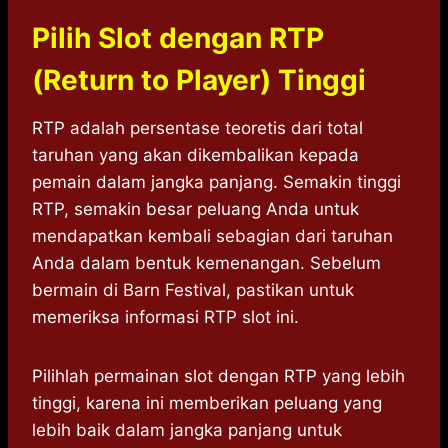
Pilih Slot dengan RTP
(Return to Player) Tinggi
RTP adalah persentase teoretis dari total
taruhan yang akan dikembalikan kepada
pemain dalam jangka panjang. Semakin tinggi
RTP, semakin besar peluang Anda untuk
mendapatkan kembali sebagian dari taruhan
Anda dalam bentuk kemenangan. Sebelum
bermain di Barn Festival, pastikan untuk
memeriksa informasi RTP slot ini.
Pilihlah permainan slot dengan RTP yang lebih
tinggi, karena ini memberikan peluang yang
lebih baik dalam jangka panjang untuk