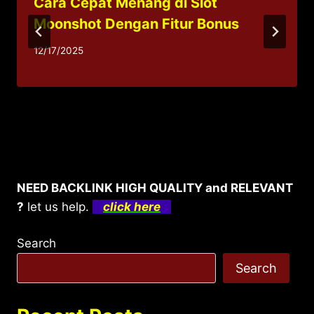
Cara Cepat Menang di Slot
Moonshot Dengan Fitur Bonus
12/17/2025
NEED BACKLINK HIGH QUALITY and RELEVANT
?
let us help.
click here
Search
Search