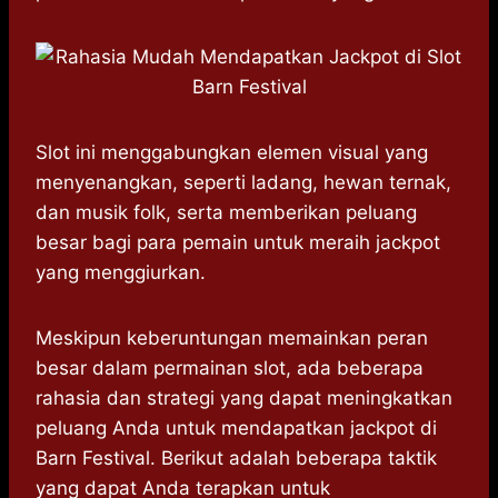
Slot ini menggabungkan elemen visual yang
menyenangkan, seperti ladang, hewan ternak,
dan musik folk, serta memberikan peluang
besar bagi para pemain untuk meraih jackpot
yang menggiurkan.
Meskipun keberuntungan memainkan peran
besar dalam permainan slot, ada beberapa
rahasia dan strategi yang dapat meningkatkan
peluang Anda untuk mendapatkan jackpot di
Barn Festival. Berikut adalah beberapa taktik
yang dapat Anda terapkan untuk