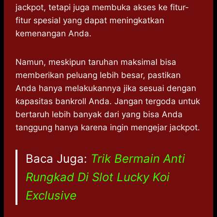
jackpot, tetapi juga membuka akses ke fitur-
fitur spesial yang dapat meningkatkan
kemenangan Anda.
Namun, meskipun taruhan maksimal bisa
memberikan peluang lebih besar, pastikan
Anda hanya melakukannya jika sesuai dengan
kapasitas bankroll Anda. Jangan tergoda untuk
bertaruh lebih banyak dari yang bisa Anda
tanggung hanya karena ingin mengejar jackpot.
Baca Juga:
Trik Bermain Anti
Rungkad Di Slot Lucky Koi
Exclusive