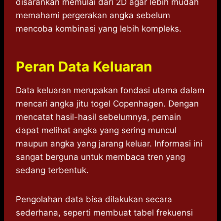
disarankan memulai dari 2D agar lebih mudah
memahami pergerakan angka sebelum
mencoba kombinasi yang lebih kompleks.
Peran Data Keluaran
Data keluaran merupakan fondasi utama dalam
mencari angka jitu togel Copenhagen. Dengan
mencatat hasil-hasil sebelumnya, pemain
dapat melihat angka yang sering muncul
maupun angka yang jarang keluar. Informasi ini
sangat berguna untuk membaca tren yang
sedang terbentuk.
Pengolahan data bisa dilakukan secara
sederhana, seperti membuat tabel frekuensi