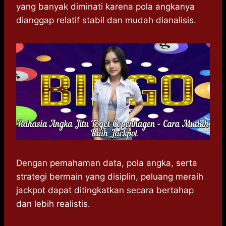
yang banyak diminati karena pola angkanya
dianggap relatif stabil dan mudah dianalisis.
Dengan pemahaman data, pola angka, serta
strategi bermain yang disiplin, peluang meraih
jackpot dapat ditingkatkan secara bertahap
dan lebih realistis.