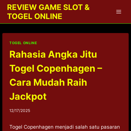
Skip
REVIEW GAME SLOT &
to
TOGEL ONLINE
content
TOGEL ONLINE
Rahasia Angka Jitu
Togel Copenhagen –
Cara Mudah Raih
Jackpot
12/17/2025
Togel Copenhagen menjadi salah satu pasaran