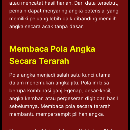
atau mencatat hasil harian. Dari data tersebut,
pemain dapat menyaring angka potensial yang
memiliki peluang lebih baik dibanding memilih
angka secara acak tanpa dasar.
Membaca Pola Angka
Secara Terarah
Pola angka menjadi salah satu kunci utama
dalam menemukan angka jitu. Pola ini bisa
berupa kombinasi ganjil-genap, besar-kecil,
angka kembar, atau pergeseran digit dari hasil
sebelumnya. Membaca pola secara terarah
membantu mempersempit pilihan angka.