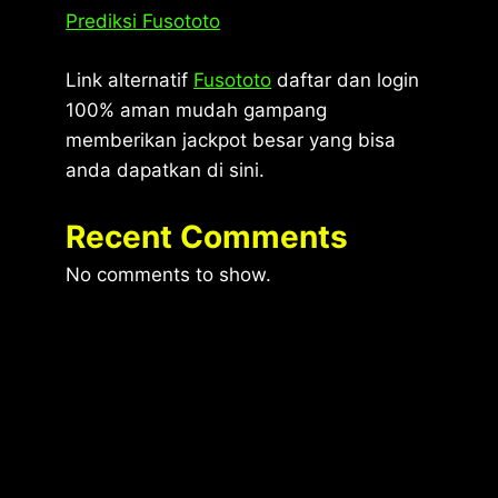
Prediksi Fusototo
Link alternatif
Fusototo
daftar dan login
100% aman mudah gampang
memberikan jackpot besar yang bisa
anda dapatkan di sini.
Recent Comments
No comments to show.