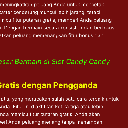
t meningkatkan peluang Anda untuk mencetak
catter cenderung muncul lebih jarang, tetapi
micu fitur putaran gratis, memberi Anda peluang
i. Dengan bermain secara konsisten dan berfokus
katkan peluang memenangkan fitur bonus dan
sar Bermain di Slot Candy Candy
 Gratis dengan Pengganda
 gratis, yang merupakan salah satu cara terbaik untuk
. Fitur ini diaktifkan ketika tiga atau lebih
nda memicu fitur putaran gratis. Anda akan
emberi Anda peluang menang tanpa menambah