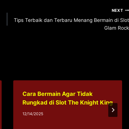
NEXT
Tips Terbaik dan Terbaru Menang Bermain di Slot
Glam Rock
Cara Bermain Agar Tidak
Rungkad di Slot The Knight King
12/14/2025