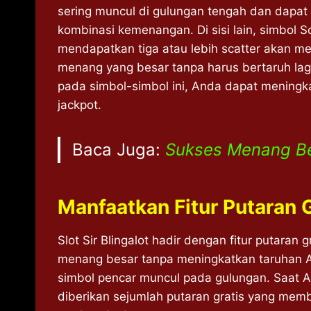
sering muncul di gulungan tengah dan dapa
kombinasi kemenangan. Di sisi lain, simbol S
mendapatkan tiga atau lebih scatter akan me
menang yang besar tanpa harus bertaruh lag
pada simbol-simbol ini, Anda dapat mening
jackpot.
Baca Juga:
Sukses Menang Be
Manfaatkan Fitur Putaran
Slot Sir Blingalot hadir dengan fitur putaran
menang besar tanpa meningkatkan taruhan Anda
simbol pencar muncul pada gulungan. Saat A
diberikan sejumlah putaran gratis yang m