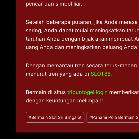
pencar dan simbol liar.
Setelah beberapa putaran, jika Anda merasa 
sering, Anda dapat mulai meningkatkan taru
taruhan Anda dengan bijak akan membuat A
uang Anda dan meningkatkan peluang Anda 
Dengan memantau tren secara terus-menerus
menurut tren yang ada di
SLOT88
.
Bermain di situs
tribuntogel login
memberikan
dengan keuntungan melimpah!
Post
#
Bermain Slot Sir Blingalot
#
Pahami Pola Bermain Slo
Tags: