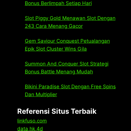
Bonus Berlimpah Setiap Hari
Slot Piggy Gold Menawan Slot Dengan
243 Cara Menang Gacor
Gem Saviour Conquest Petualangan
Epik Slot Cluster Wins Gila
Summon And Conquer Slot Strategi
Bonus Battle Menang Mudah
Bikini Paradise Slot Dengan Free Spins
Dan Multiplier
Referensi Situs Terbaik
linkfuso.com
data hk 4d