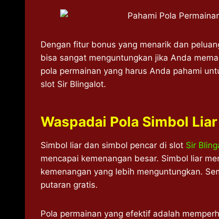
Dengan fitur bonus yang menarik dan peluan
bisa sangat menguntungkan jika Anda memaha
pola permainan yang harus Anda pahami un
slot Sir Blingalot.
Waspadai Pola Simbol Liar
Simbol liar dan simbol pencar di slot
Sir Bling
mencapai kemenangan besar. Simbol liar me
kemenangan yang lebih menguntungkan. Seme
putaran gratis.
Pola permainan yang efektif adalah memperh