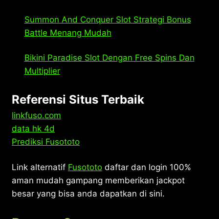
Summon And Conquer Slot Strategi Bonus
Battle Menang Mudah
Bikini Paradise Slot Dengan Free Spins Dan
Multiplier
Referensi Situs Terbaik
linkfuso.com
data hk 4d
Prediksi Fusototo
Link alternatif
Fusototo
daftar dan login 100%
aman mudah gampang memberikan jackpot
besar yang bisa anda dapatkan di sini.