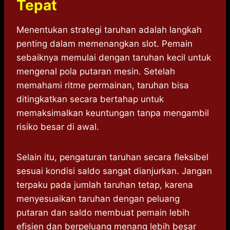
Tepat
Menentukan strategi taruhan adalah langkah
penting dalam memenangkan slot. Pemain
sebaiknya memulai dengan taruhan kecil untuk
mengenal pola putaran mesin. Setelah
memahami ritme permainan, taruhan bisa
ditingkatkan secara bertahap untuk
memaksimalkan keuntungan tanpa mengambil
risiko besar di awal.
Selain itu, pengaturan taruhan secara fleksibel
sesuai kondisi saldo sangat dianjurkan. Jangan
terpaku pada jumlah taruhan tetap, karena
menyesuaikan taruhan dengan peluang
putaran dan saldo membuat pemain lebih
efisien dan berpeluang menang lebih besar