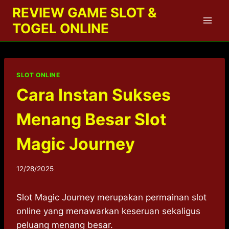
Skip
REVIEW GAME SLOT &
to
TOGEL ONLINE
content
SLOT ONLINE
Cara Instan Sukses
Menang Besar Slot
Magic Journey
12/28/2025
Slot Magic Journey merupakan permainan slot
online yang menawarkan keseruan sekaligus
peluang menang besar.