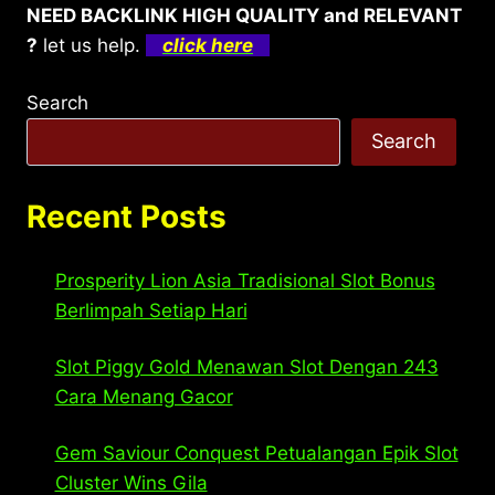
NEED BACKLINK HIGH QUALITY and RELEVANT
?
let us help.
click here
Search
Search
Recent Posts
Prosperity Lion Asia Tradisional Slot Bonus
Berlimpah Setiap Hari
Slot Piggy Gold Menawan Slot Dengan 243
Cara Menang Gacor
Gem Saviour Conquest Petualangan Epik Slot
Cluster Wins Gila