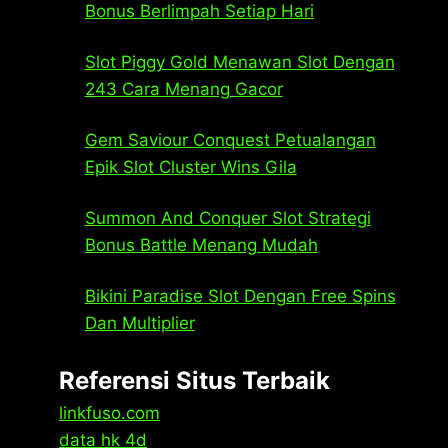
Bonus Berlimpah Setiap Hari
Slot Piggy Gold Menawan Slot Dengan
243 Cara Menang Gacor
Gem Saviour Conquest Petualangan
Epik Slot Cluster Wins Gila
Summon And Conquer Slot Strategi
Bonus Battle Menang Mudah
Bikini Paradise Slot Dengan Free Spins
Dan Multiplier
Referensi Situs Terbaik
linkfuso.com
data hk 4d