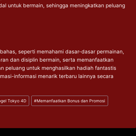
al untuk bermain, sehingga meningkatkan peluang
dibahas, seperti memahami dasar-dasar permainan,
ran dan disiplin bermain, serta memanfaatkan
n peluang untuk menghasilkan hadiah fantastis
ormasi-informasi menarik terbaru lainnya secara
ogel Tokyo 4D
#
Memanfaatkan Bonus dan Promosi