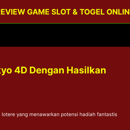
REVIEW GAME SLOT & TOGEL ONLIN
kyo 4D Dengan Hasilkan
 lotere yang menawarkan potensi hadiah fantastis