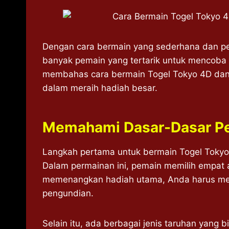
Dengan cara bermain yang sederhana dan 
banyak pemain yang tertarik untuk mencoba
membahas cara bermain Togel Tokyo 4D dan
dalam meraih hadiah besar.
Memahami Dasar-Dasar P
Langkah pertama untuk bermain Togel Toky
Dalam permainan ini, pemain memilih empat
memenangkan hadiah utama, Anda harus men
pengundian.
Selain itu, ada berbagai jenis taruhan yang b