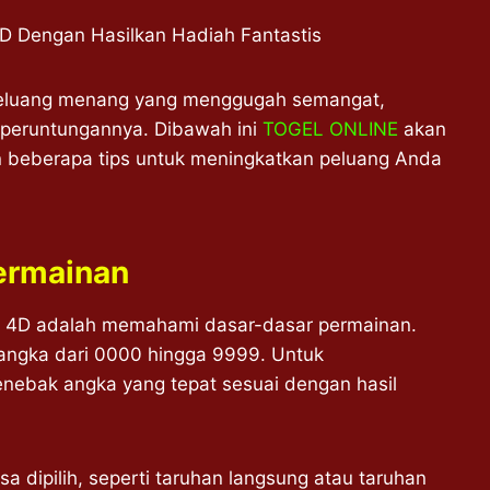
peluang menang yang menggugah semangat,
 peruntungannya. Dibawah ini
TOGEL ONLINE
akan
 beberapa tips untuk meningkatkan peluang Anda
ermainan
o 4D adalah memahami dasar-dasar permainan.
 angka dari 0000 hingga 9999. Untuk
ebak angka yang tepat sesuai dengan hasil
isa dipilih, seperti taruhan langsung atau taruhan