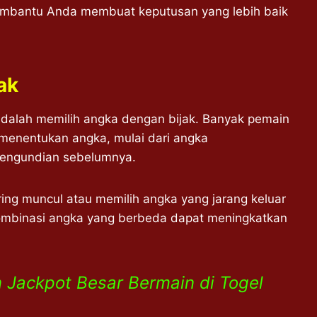
embantu Anda membuat keputusan yang lebih baik
ak
adalah memilih angka dengan bijak. Banyak pemain
enentukan angka, mulai dari angka
 pengundian sebelumnya.
ng muncul atau memilih angka yang jarang keluar
ombinasi angka yang berbeda dapat meningkatkan
 Jackpot Besar Bermain di Togel